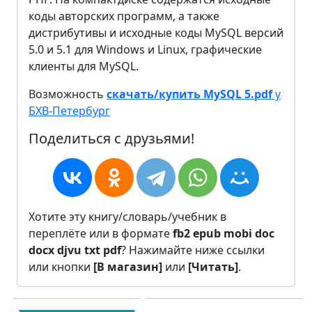
коды авторских программ, а также
дистрибутивы и исходные коды MySQL версий
5.0 и 5.1 для Windows и Linux, графические
клиенты для MySQL.
Возможность
скачать/купить MySQL 5.pdf
у
БХВ-Петербург
Поделиться с друзьями!
Хотите эту книгу/словарь/учебник в
переплёте или в формате
fb2
epub
mobi
doc
docx
djvu
txt
pdf
? Нажимайте ниже ссылки
или кнопки
[В магазин]
или
[Читать]
.