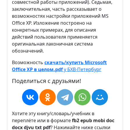
совместной работы приложений). Седьмая,
заключительная, часть рассказывает о
возможностях настройки приложений MS
Office XP. Изложение построено на
конкретных примерах, для описания
действий пользователя применяется
оригинальная лаконичная система
обозначений.
Возможность
скачать/купить Microsoft
Office XP в целом.pdf
у БХВ-Петербург
Поделиться с друзьями!
Хотите эту книгу/словарь/учебник в
переплёте или в формате
fb2
epub
mobi
doc
docx
djvu
txt
pdf
? Нажимайте ниже ссылки