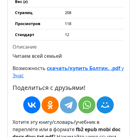
Вес (
г
)
Страниц
208
Просмотров
118
Стандарт
12
Описание
Читаем всей семьей
Возможность
скачать/купить Болтик. .pdf
у
Энас
Поделиться с друзьями!
Хотите эту книгу/словарь/учебник в
переплёте или в формате
fb2
epub
mobi
doc
docx
djvu
txt
pdf
? Нажимайте ниже ссылки