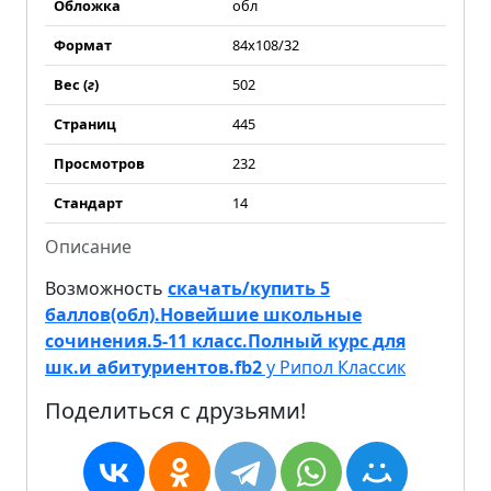
Обложка
обл
Формат
84x108/32
Вес (
г
)
502
Страниц
445
Просмотров
232
Стандарт
14
Описание
Возможность
скачать/купить 5
баллов(обл).Новейшие школьные
сочинения.5-11 класс.Полный курс для
шк.и абитуриентов.fb2
у Рипол Классик
Поделиться с друзьями!