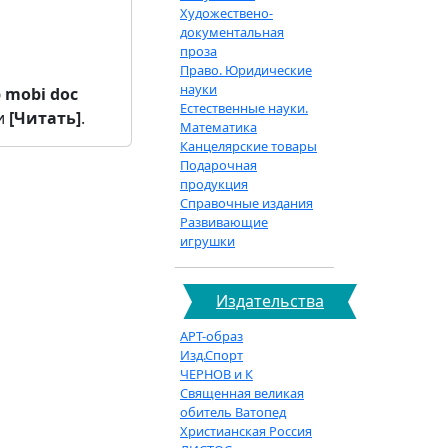
Художествено-
документальная
проза
Право. Юридические
науки
b
mobi
doc
Естественные науки.
и
[Читать]
.
Математика
Канцелярские товары
Подарочная
продукция
Справочные издания
Развивающие
игрушки
Издательства
АРТ-образ
Изд.Спорт
ЧЕРНОВ и К
Священная великая
обитель Ватопед
Христианская Россия