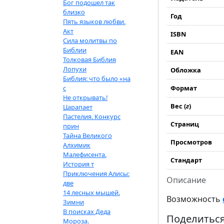
Бог подошел так
близко
Год
Пять языков любви.
Акт
ISBN
Сила молитвы по
Библии
EAN
Толковая Библия
Лопухи
Обложка
Библия: что было «на
с
Формат
Не открывать!
Вес (
г
)
Царапает
Пастелия. Конкурс
Страниц
прин
Тайна Великого
Просмотров
Алхимик
Малефисента.
Стандарт
История т
Приключения Алисы:
Описание
две
14 лесных мышей.
Возможность
Зимни
В поисках Деда
Поделиться
Мороза.