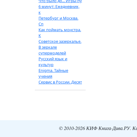
Что было до... Игры-пу
6 минут: Ежедневник,
к
Петербург и Москва.
Сп
Как поймать монстра.
К
Советское зазеркалье.
В зеркале
супермоделей
Русский язык и
культур
Enigma. Тайные
учения
Сервис в России. Десят
© 2010-2026 КИФ Книга-Дива.РУ. Кат