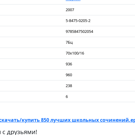
2007
5-8475-0205-2
9785847502054
7Бц
70х100/16
936
960
238
6
скачать/купить 850 лучших школьных сочинений.e
 с друзьями!