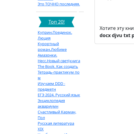
Это ТОЧНО последняя.
Топ 20!
Хотите эту кн
Куприн.Поединок.
docx
djvu
txt
Люция
Курортный
роман.Любиме
Амазонки.
Несс.Новый свет(книга
The Book. Как создать
Тетрадь-практикум по
м
Изучаем DDD -
предметн
ЕГЭ 2024. Русский язык
Энциклопедия
аквариумн
Счастливый Карман,
Пол
Русская литература
XIX