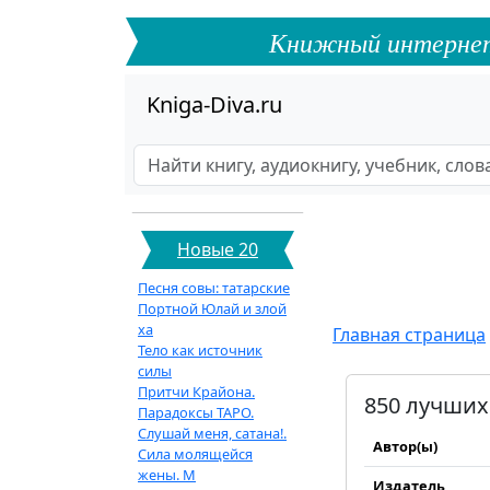
Книжный интернет-ф
Kniga-Diva.ru
Новые 20
Песня совы: татарские
Портной Юлай и злой
ха
Главная страница
Тело как источник
силы
Притчи Крайона.
850 лучши
Парадоксы ТАРО.
Слушай меня, сатана!.
Автор(ы)
Сила молящейся
жены. М
Издатель