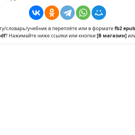
игу/словарь/учебник в переплёте или в формате
fb2
epu
pdf
? Нажимайте ниже ссылки или кнопки
[В магазин]
ил