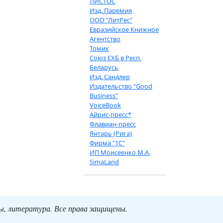
ЛИСТОС
Изд. Паремия
ООО "ЛитРес"
Евразийское Книжное
Агентство
Томик
Союз ЕХБ в Респ.
Беларусь
Изд. Сандлер
Издательство "Good
Business"
VoiceBook
Айрис-пресс*
Флавиан-пресс
Янтарь (Рига)
Фирма "1С"
ИП Моисеенко М.А.
SimaLand
ты, литература. Все права защищены.