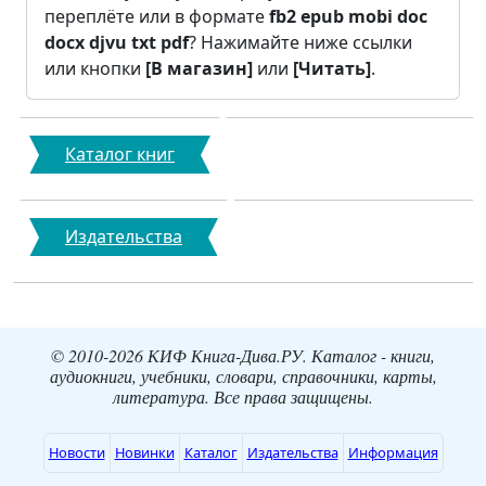
переплёте или в формате
fb2
epub
mobi
doc
docx
djvu
txt
pdf
? Нажимайте ниже ссылки
или кнопки
[В магазин]
или
[Читать]
.
Каталог книг
Издательства
© 2010-2026 КИФ Книга-Дива.РУ. Каталог - книги,
аудиокниги, учебники, словари, справочники, карты,
литература. Все права защищены.
Новости
Новинки
Каталог
Издательства
Информация