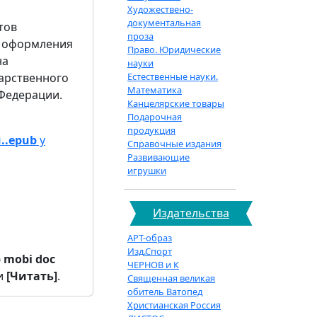
Художествено-
документальная
тов
проза
ы оформления
Право. Юридические
на
науки
арственного
Естественные науки.
Математика
Федерации.
Канцелярские товары
Подарочная
продукция
..epub
у
Справочные издания
Развивающие
игрушки
Издательства
АРТ-образ
Изд.Спорт
b
mobi
doc
ЧЕРНОВ и К
и
[Читать]
.
Священная великая
обитель Ватопед
Христианская Россия