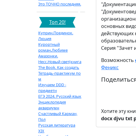
"Документацио
Это ТОЧНО последняя.
"Документове
организацион
Топ 20!
основных видо
Куприн.Поединок.
действующих 
Люция
образователь
Курортный
Серия "Зачет 
роман.Любиме
Амазонки.
Возможность
Несс.Новый свет(книга
Феникс
The Book. Как создать
Тетрадь-практикум по
Поделиться
м
Изучаем DDD -
предметн
ЕГЭ 2024. Русский язык
Энциклопедия
аквариумн
Хотите эту кн
Счастливый Карман,
docx
djvu
txt
Пол
Русская литература
XIX