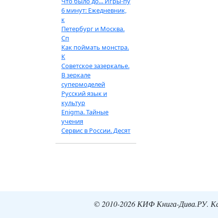
Что было до... Игры-пу
6 минут: Ежедневник,
к
Петербург и Москва.
Сп
Как поймать монстра.
К
Советское зазеркалье.
В зеркале
супермоделей
Русский язык и
культур
Enigma. Тайные
учения
Сервис в России. Десят
© 2010-2026 КИФ Книга-Дива.РУ. Кат