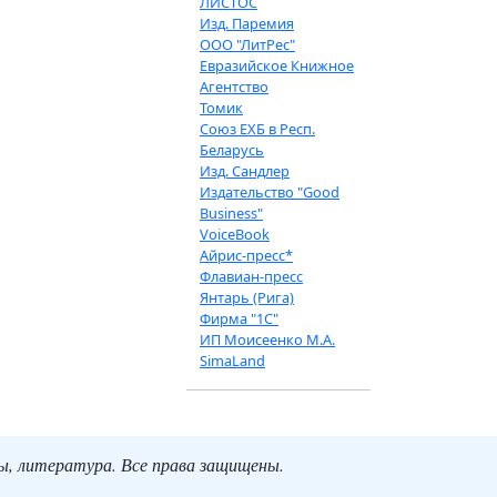
ЛИСТОС
Изд. Паремия
ООО "ЛитРес"
Евразийское Книжное
Агентство
Томик
Союз ЕХБ в Респ.
Беларусь
Изд. Сандлер
Издательство "Good
Business"
VoiceBook
Айрис-пресс*
Флавиан-пресс
Янтарь (Рига)
Фирма "1С"
ИП Моисеенко М.А.
SimaLand
ты, литература. Все права защищены.