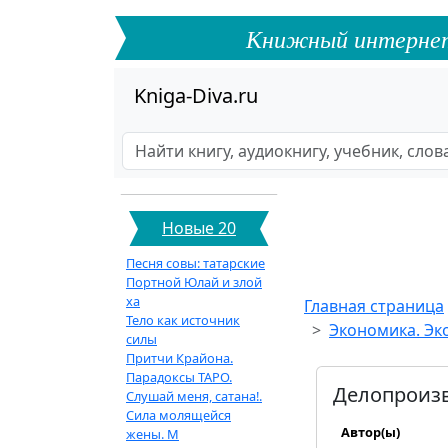
Книжный интернет-ф
Kniga-Diva.ru
Новые 20
Песня совы: татарские
Портной Юлай и злой
ха
Главная страница
Тело как источник
Экономика. Эк
силы
Притчи Крайона.
Парадоксы ТАРО.
Делопроизв
Слушай меня, сатана!.
Сила молящейся
Автор(ы)
жены. М