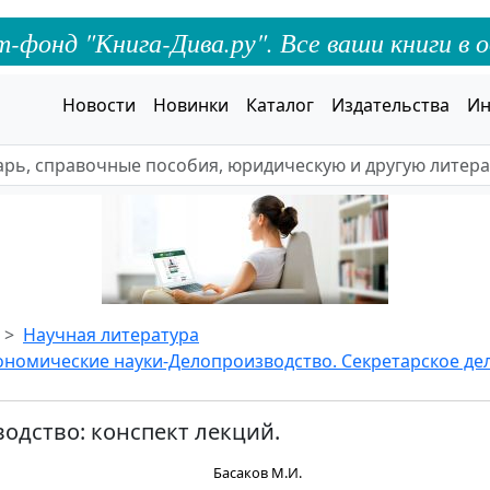
онд "Книга-Дива.ру". Все ваши книги в о
Новости
Новинки
Каталог
Издательства
Ин
Научная литература
ономические науки-Делопроизводство. Секретарское дел
одство: конспект лекций.
Басаков М.И.