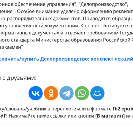
нное обеспечение управления", "Делопроизводство",
дение". Особое внимание уделено оформлению реквизи
но-распорядительных документов. Приводятся образц
в управленческой документации. Конспект базируется 
нормативных документах и отвечает требованиям Госуд
ного стандарта Министерства образования Российской 
и экзамен"
скачать/купить Делопроизводство: конспект лекций
 с друзьями!
игу/словарь/учебник в переплёте или в формате
fb2
epu
pdf
? Нажимайте ниже ссылки или кнопки
[В магазин]
ил