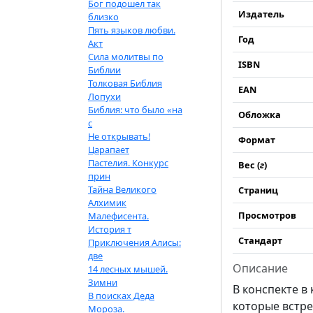
Бог подошел так
Издатель
близко
Пять языков любви.
Год
Акт
Сила молитвы по
ISBN
Библии
Толковая Библия
EAN
Лопухи
Библия: что было «на
Обложка
с
Не открывать!
Формат
Царапает
Пастелия. Конкурс
Вес (
г
)
прин
Тайна Великого
Страниц
Алхимик
Просмотров
Малефисента.
История т
Стандарт
Приключения Алисы:
две
Описание
14 лесных мышей.
Зимни
В конспекте в
В поисках Деда
которые встре
Мороза.