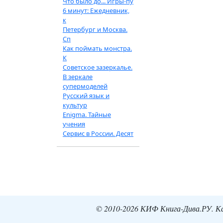
Что было до... Игры-пу
6 минут: Ежедневник,
к
Петербург и Москва.
Сп
Как поймать монстра.
К
Советское зазеркалье.
В зеркале
супермоделей
Русский язык и
культур
Enigma. Тайные
учения
Сервис в России. Десят
© 2010-2026 КИФ Книга-Дива.РУ. Кат