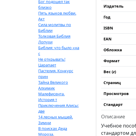
Бог подошел так
Издатель
близко
Пять языков любви.
Год
Акт
Сила молитвы по
ISBN
Библии
Толковая Библия
EAN
Лопухи
Библия: что было «на
Обложка
с
Не открывать!
Формат
Царапает
Пастелия. Конкурс
Вес (
г
)
прин
Тайна Великого
Страниц
Алхимик
Просмотров
Малефисента.
История т
Стандарт
Приключения Алисы:
две
Описание
14 лесных мышей.
Зимни
Учебное посо
В поисках Деда
стандартом дл
Мороза.