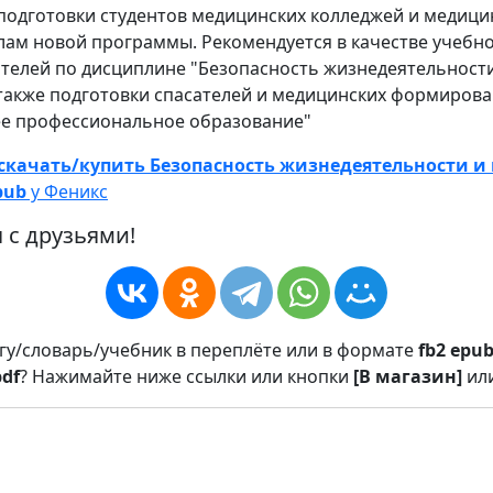
подготовки студентов медицинских колледжей и медиц
лам новой программы. Рекомендуется в качестве учебн
ателей по дисциплине "Безопасность жизнедеятельност
 также подготовки спасателей и медицинских формирова
ее профессиональное образование"
скачать/купить Безопасность жизнедеятельности 
pub
у Феникс
 с друзьями!
игу/словарь/учебник в переплёте или в формате
fb2
epu
pdf
? Нажимайте ниже ссылки или кнопки
[В магазин]
ил