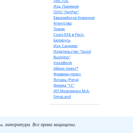
ЛИСТОС
Изд. Паремия
ООО "ЛитРес"
Евразийское Книжное
Агентство
Томик
Союз ЕХБ в Респ.
Беларусь
Изд. Сандлер
Издательство "Good
Business"
VoiceBook
Айрис-пресс*
Флавиан-пресс
Янтарь (Рига)
Фирма "1С"
ИП Моисеенко М.А.
SimaLand
ты, литература. Все права защищены.