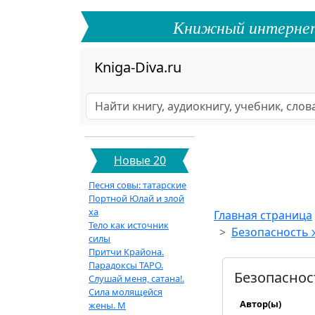
Книжный интернет-ф
Kniga-Diva.ru
Новые 20
Песня совы: татарские
Портной Юлай и злой
ха
Главная страница
Тело как источник
Безопасность 
силы
Притчи Крайона.
Парадоксы ТАРО.
Безопаснос
Слушай меня, сатана!.
Сила молящейся
Автор(ы)
жены. М