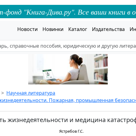
онд "Книга-Дива.ру". Все ваши книги в о
Новости
Новинки
Каталог
Издательства
Ин
Научная литература
жизнедеятельности. Пожарная, промышленная безопас
ть жизнедеятельности и медицина катастро
Ястребов Г.С.