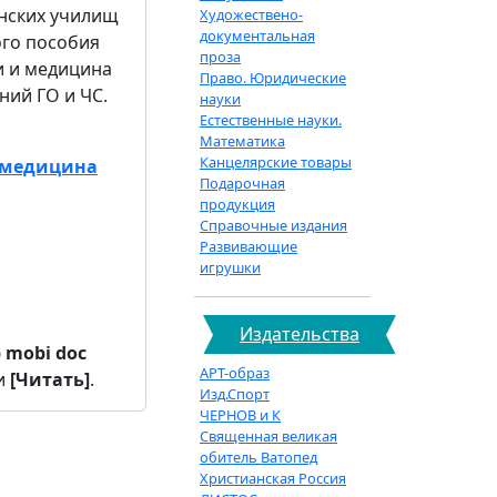
инских училищ
Художествено-
документальная
ого пособия
проза
и и медицина
Право. Юридические
ний ГО и ЧС.
науки
Естественные науки.
Математика
Канцелярские товары
и медицина
Подарочная
продукция
Справочные издания
Развивающие
игрушки
Издательства
b
mobi
doc
АРТ-образ
и
[Читать]
.
Изд.Спорт
ЧЕРНОВ и К
Священная великая
обитель Ватопед
Христианская Россия