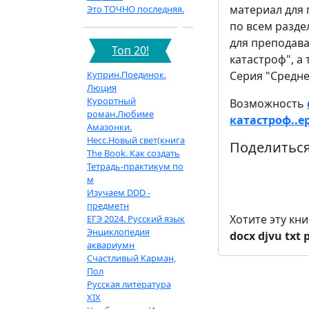
материал для 
Это ТОЧНО последняя.
по всем разде
для преподав
Топ 20!
катастроф", а
Куприн.Поединок.
Серия "Средн
Люция
Курортный
Возможность
роман.Любиме
катастроф..e
Амазонки.
Несс.Новый свет(книга
Поделиться
The Book. Как создать
Тетрадь-практикум по
м
Изучаем DDD -
предметн
Хотите эту кн
ЕГЭ 2024. Русский язык
Энциклопедия
docx
djvu
txt
аквариумн
Счастливый Карман,
Пол
Русская литература
XIX