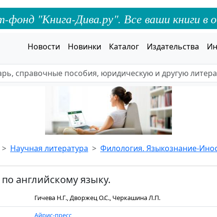
онд "Книга-Дива.ру". Все ваши книги в о
Новости
Новинки
Каталог
Издательства
Ин
Научная литература
Филология. Языкознание-Ино
 по английскому языку.
Гичева Н.Г., Дворжец О.С., Черкашина Л.П.
Айрис-пресс