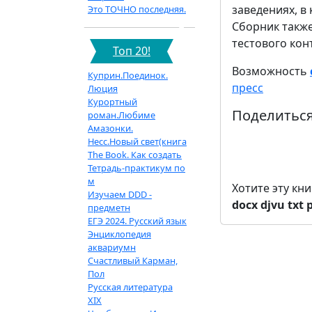
заведениях, в
Это ТОЧНО последняя.
Сборник такж
тестового кон
Топ 20!
Возможность
Куприн.Поединок.
пресс
Люция
Курортный
Поделиться
роман.Любиме
Амазонки.
Несс.Новый свет(книга
The Book. Как создать
Тетрадь-практикум по
м
Хотите эту кн
Изучаем DDD -
docx
djvu
txt
предметн
ЕГЭ 2024. Русский язык
Энциклопедия
аквариумн
Счастливый Карман,
Пол
Русская литература
XIX