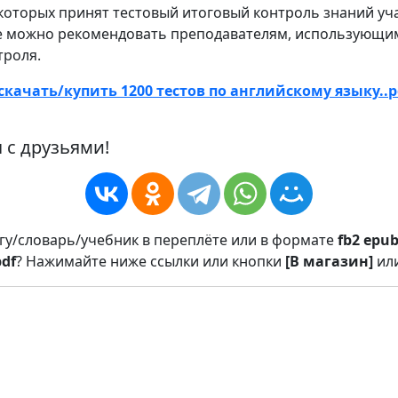
 которых принят тестовый итоговый контроль знаний уч
е можно рекомендовать преподавателям, использующи
троля.
скачать/купить 1200 тестов по английскому языку..p
 с друзьями!
игу/словарь/учебник в переплёте или в формате
fb2
epu
pdf
? Нажимайте ниже ссылки или кнопки
[В магазин]
ил