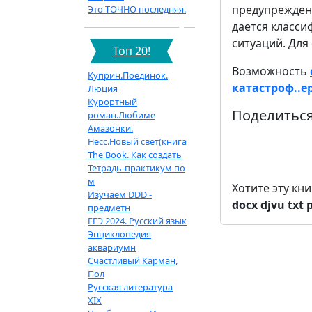
предупрежден
Это ТОЧНО последняя.
дается класси
ситуаций. Для
Топ 20!
Возможность
Куприн.Поединок.
катастроф..e
Люция
Курортный
Поделиться
роман.Любиме
Амазонки.
Несс.Новый свет(книга
The Book. Как создать
Тетрадь-практикум по
м
Хотите эту кн
Изучаем DDD -
docx
djvu
txt
предметн
ЕГЭ 2024. Русский язык
Энциклопедия
аквариумн
Счастливый Карман,
Пол
Русская литература
XIX