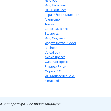
ЛИСТОС
Изд. Паремия
ООО "ЛитРес"
Евразийское Книжное
Агентство
Томик
Союз ЕХБ в Респ.
Беларусь
Изд. Сандлер
Издательство "Good
Business"
VoiceBook
Айрис-пресс*
Флавиан-пресс
Янтарь (Рига)
Фирма "1С"
ИП Моисеенко М.А.
SimaLand
ты, литература. Все права защищены.