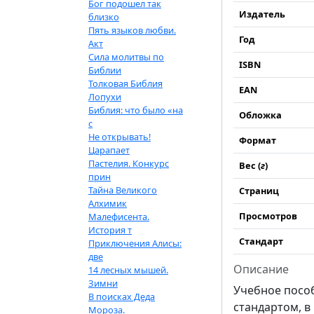
Бог подошел так
Издатель
близко
Пять языков любви.
Год
Акт
Сила молитвы по
ISBN
Библии
Толковая Библия
EAN
Лопухи
Библия: что было «на
Обложка
с
Не открывать!
Формат
Царапает
Пастелия. Конкурс
Вес (
г
)
прин
Тайна Великого
Страниц
Алхимик
Просмотров
Малефисента.
История т
Стандарт
Приключения Алисы:
две
Описание
14 лесных мышей.
Зимни
Учебное посо
В поисках Деда
стандартом, 
Мороза.