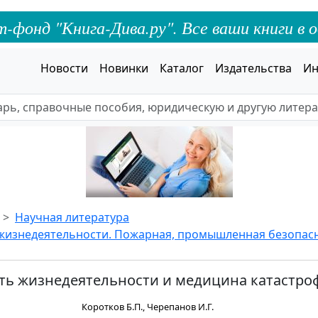
онд "Книга-Дива.ру". Все ваши книги в о
Новости
Новинки
Каталог
Издательства
Ин
Научная литература
жизнедеятельности. Пожарная, промышленная безопас
ть жизнедеятельности и медицина катастро
Коротков Б.П., Черепанов И.Г.