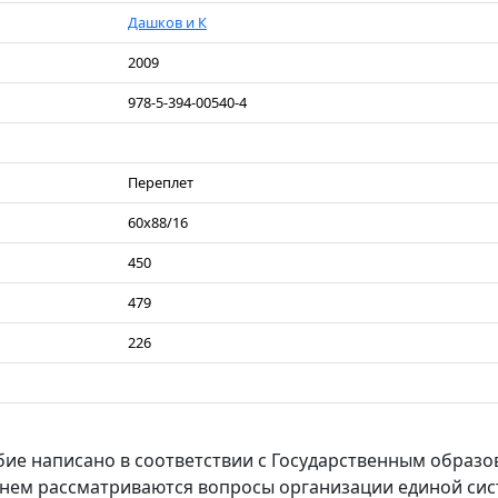
Дашков и К
2009
978-5-394-00540-4
Переплет
60х88/16
450
479
226
бие написано в соответствии с Государственным образ
в нем рассматриваются вопросы организации единой си