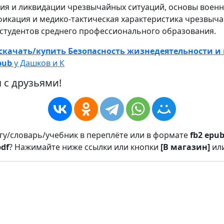
ия и ликвидации чрезвычайных ситуаций, основы военн
фикация и медико-тактическая характеристика чрезвыч
 студентов среднего профессионального образования.
скачать/купить Безопасность жизнедеятельности 
pub
у Дашков и К
 с друзьями!
игу/словарь/учебник в переплёте или в формате
fb2
epu
pdf
? Нажимайте ниже ссылки или кнопки
[В магазин]
ил