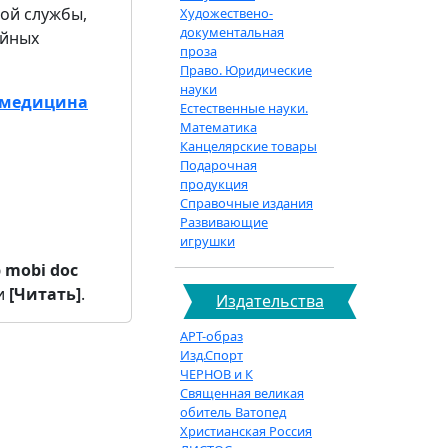
ой службы,
Художествено-
документальная
айных
проза
Право. Юридические
науки
и медицина
Естественные науки.
Математика
Канцелярские товары
Подарочная
продукция
Справочные издания
Развивающие
игрушки
b
mobi
doc
и
[Читать]
.
Издательства
АРТ-образ
Изд.Спорт
ЧЕРНОВ и К
Священная великая
обитель Ватопед
Христианская Россия