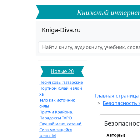
Книжный интернет-ф
Kniga-Diva.ru
Новые 20
Песня совы: татарские
Портной Юлай и злой
ха
Главная страница
Тело как источник
Безопасность 
силы
Притчи Крайона.
Парадоксы ТАРО.
Безопаснос
Слушай меня, сатана!.
Сила молящейся
Автор(ы)
жены. М