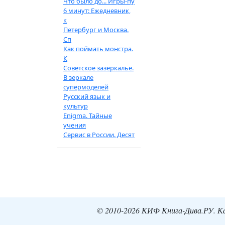
Что было до... Игры-пу
6 минут: Ежедневник,
к
Петербург и Москва.
Сп
Как поймать монстра.
К
Советское зазеркалье.
В зеркале
супермоделей
Русский язык и
культур
Enigma. Тайные
учения
Сервис в России. Десят
© 2010-2026 КИФ Книга-Дива.РУ. Кат