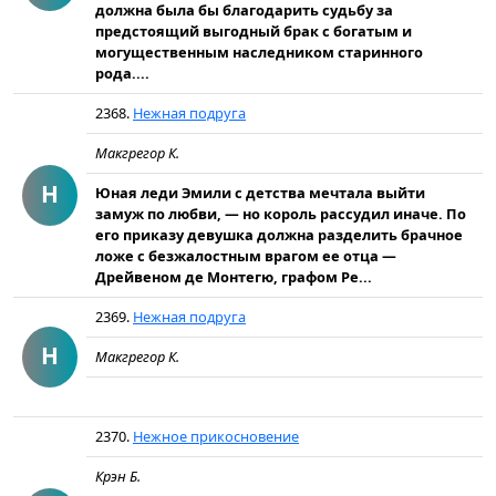
должна была бы благодарить судьбу за
предстоящий выгодный брак с богатым и
могущественным наследником старинного
рода....
2368.
Нежная подруга
Макгрегор К.
Н
Юная леди Эмили с детства мечтала выйти
замуж по любви, — но король рассудил иначе. По
его приказу девушка должна разделить брачное
ложе с безжалостным врагом ее отца —
Дрейвеном де Монтегю, графом Ре...
2369.
Нежная подруга
Н
Макгрегор К.
2370.
Нежное прикосновение
Крэн Б.