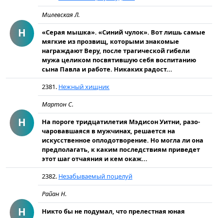
Милевская Л.
Н
«Серая мышка». «Синий чулок». Вот лишь самые
мягкие из прозвищ, которыми знакомые
награждают Веру, после трагической гибели
мужа целиком посвятившую себя воспитанию
сына Павла и работе. Никаких радост...
2381.
Нежный хищник
Мартон С.
Н
На пороге тридцатилетия Мэдисон Уитни, разо­
чаровавшаяся в мужчинах, решается на
искусствен­ное оплодотворение. Но могла ли она
предполагать, к каким последствиям приведет
этот шаг отчаяния и кем окаж...
2382.
Незабываемый поцелуй
Райан Н.
Н
Никто бы не подумал, что прелестная юная