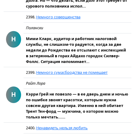
долга. Но — что делать, если долг этот требует от
сурового полковника испол...
2398.
Немного совершенства
Полански
Н
Мими Кларк, аудитор и работник налоговой
службы, не слишком-то радуется, когда за две
недели до Рождества ее отсылают с инспекцией
в затерянный в горах Айдахо городок Силвер-
Фоллс. Ситуация напоминает...
2399.
Немного сумасбродства не помешает
Райт Лора
Н
Кэрри Грей не повезло — в ее дверь днем и ночью
по ошибке звонят красотки, которым нужна
совсем другая квартира. Именно в ней обитает
Трент Тен-форд — мужчина, о котором можно
только мечтать......
2400.
Ненавидеть нельзя любить