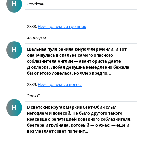
Н
Ламберт
2388.
Неисправимый грешник
Хантер М.
Н
Шальная пуля ранила юную Флер Монли, и вот
она очнулась в спальне самого опасного
соблазнителя Англии — авантюриста Данте
Дюклерка. Любая девушка немедленно бежала
бы от этого ловеласа, но Флер предпо...
2389.
Неисправимый повеса
Энок С.
Н
В светских кругах маркиз Сент-Обин слыл
негодяем и повесой. Не было другого такого
красавца с репутацией коварного соблазнителя,
бретера и грубияна, который — о ужас! — еще и
возглавляет совет попечит...