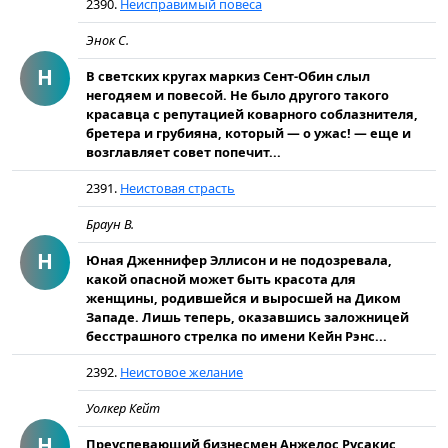
2390.
Неисправимый повеса
Энок С.
Н
В светских кругах маркиз Сент-Обин слыл
негодяем и повесой. Не было другого такого
красавца с репутацией коварного соблазнителя,
бретера и грубияна, который — о ужас! — еще и
возглавляет совет попечит...
2391.
Неистовая страсть
Браун В.
Н
Юная Дженнифер Эллисон и не подозревала,
какой опасной может быть красота для
женщины, родившейся и выросшей на Диком
Западе. Лишь теперь, оказавшись заложницей
бесстрашного стрелка по имени Кейн Рэнс...
2392.
Неистовое желание
Уолкер Кейт
Н
Преуспевающий бизнесмен Анжелос Русакис