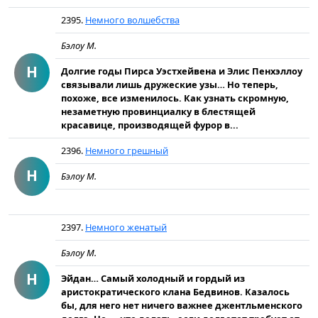
2395.
Немного волшебства
Бэлоу М.
Н
Долгие годы Пирса Уэстхейвена и Элис Пенхэллоу
связывали лишь дружеские узы… Но теперь,
похоже, все изменилось. Как узнать скромную,
незаметную провинциалку в блестящей
красавице, производящей фурор в...
2396.
Немного грешный
Н
Бэлоу М.
2397.
Немного женатый
Бэлоу М.
Н
Эйдан… Самый холодный и гордый из
аристократического клана Бедвинов. Казалось
бы, для него нет ничего важнее джентльменского