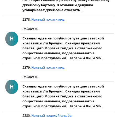
он продал семейное ранчо крупному бизнесмену
Джейсону Бартону. В отчаянии девушка
уговаривает Джейсона отказать...
2378.
Нежный похититель
Нейвин Ж.
Н
Скандал едва не погубил репутацию светской
красавицы Ли Броуди… Скандал превратил
блестящего Моргана Гейджа в отверженного
обществом человека, подозреваемого в
страшном преступлении… Теперь и Ли, и Мо...
2379.
Нежный похититель
Нейвин Ж.
Н
Скандал едва не погубил репутацию светской
красавицы Ли Броуди… Скандал превратил
блестящего Моргана Гейджа в отверженного
обществом человека, подозреваемого в
страшном преступлении… Теперь и Ли, и Мо...
2380.
Нежный поцелуй судьбы