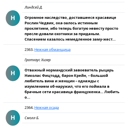
Линдсей Д.
Н
Огромное наследство, доставшееся красавице
Рослин Чедвик, ока-залось истинным
проклятием, ибо теперь богатую невесту просто
пресле-довали охотники за приданым.
Спасением казалось немедленное заму-жест...
2363.
Нежная обманщица
Гротхаус Хизер
Отважный нормандский завоеватель рыцарь
Н
Николас Фицтодд, барон Крейн, – большой
любитель вина и женщин – однажды с
изумлением об-наружил, что его поймала в
брачные сети красавица француженка… Любить
о...
2364.
Нежная осада
Н
Смолл Б.