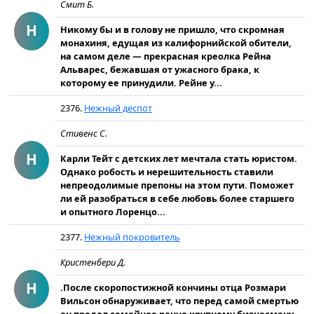
Смит Б.
Н
Никому бы и в голову не пришло, что скромная
монахиня, едущая из калифорнийской обители,
на самом деле — прекрасная креолка Рейна
Альварес, бежавшая от ужасного брака, к
которому ее принудили. Рейне у...
2376.
Нежный деспот
Стивенс С.
Н
Карли Тейт с детских лет мечтала стать юристом.
Однако робость и нерешительность ставили
непрео­долимые препоны на этом пути. Поможет
ли ей разо­браться в себе любовь более старшего
и опытного Лоренцо...
2377.
Нежный покровитель
Кристенбери Д.
Н
.После скоропостижной кончины отца Розмари
Вильсон обнаруживает, что перед самой смертью