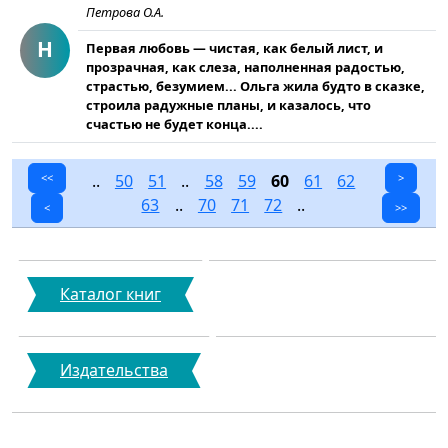
Петрова О.А.
Н
Первая любовь — чистая, как белый лист, и
прозрачная, как сле­за, наполненная радостью,
страстью, безумием... Ольга жила будто в сказке,
строила радужные планы, и казалось, что
счастью не будет конца....
<<
..
50
51
..
58
59
60
61
62
>
63
..
70
71
72
..
<
>>
Каталог книг
Издательства