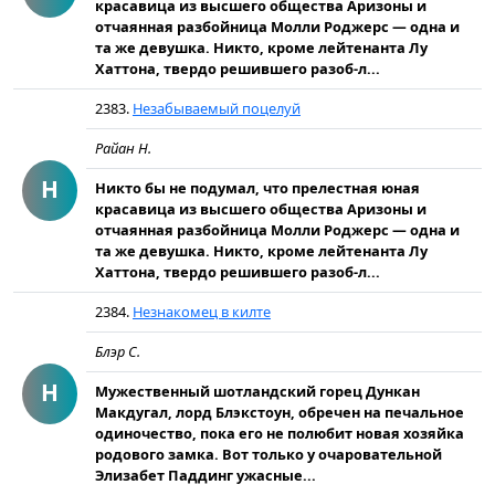
красавица из высшего общества Аризоны и
отчаянная разбойница Молли Роджерс — одна и
та же девушка. Никто, кроме лейтенанта Лу
Хаттона, твердо решившего разоб-л...
2383.
Незабываемый поцелуй
Райан Н.
Н
Никто бы не подумал, что прелестная юная
красавица из высшего общества Аризоны и
отчаянная разбойница Молли Роджерс — одна и
та же девушка. Никто, кроме лейтенанта Лу
Хаттона, твердо решившего разоб-л...
2384.
Незнакомец в килте
Блэр С.
Н
Мужественный шотландский горец Дункан
Макдугал, лорд Блэкстоун, обречен на печальное
одиночество, пока его не полюбит новая хозяйка
родового замка. Вот только у очаровательной
Элизабет Паддинг ужасные...