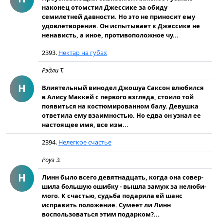
наконец отомстил Джессике за обиду
семилетней давности. Но это не приносит ему
удовлетворения. Он испытывает к Джессике не
ненависть, а иное, противоположное чу...
2393.
Нектар на губах
Рэдли Т.
Н
Влиятельный винодел Джошуа Саксон влюбил­ся
в Алису Маккей с первого взгляда, стоило той
появиться на костюмированном балу. Девушка
ответила ему взаимностью. Но едва он узнал ее
настоящее имя, все изм...
2394.
Нелегкое счастье
Роуз Э.
Н
Линн было всего девятнадцать, когда она совер­
шила большую ошибку - вышла замуж за нелюби­
мого. К счастью, судьба подарила ей шанс
исправить положение. Сумеет ли Линн
воспользоваться этим подарком?...