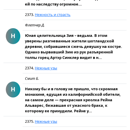
ей по наследству огромное...
2373.
Нежность и страсть
Флетчер Д.
Н
Юная целительница Зия – ведьма. В этом
уверены разгневанные жители шотландской
деревни, собравшиеся сжечь девушку на костре.
Однако вырвавший Зию из рук разъяренной
толпы горец Артэр Синклер видит в н...
2374.
Нежные узы
Смит Б.
Н
Никому бы и в голову не пришло, что скромная
монахиня, едущая из калифорнийской обители,
на самом деле — прекрасная креолка Рейна
Альварес, бежавшая от ужасного брака, к
которому ее принудили. Рейне у...
2375.
Нежные узы