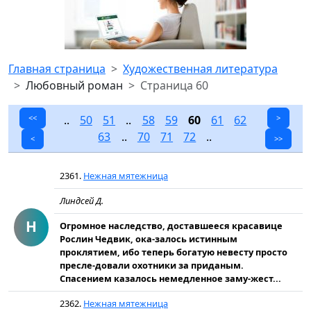
Главная страница
Художественная литература
Любовный роман
Страница 60
<<
..
50
51
..
58
59
60
61
62
>
63
..
70
71
72
..
<
>>
2361.
Нежная мятежница
Линдсей Д.
Н
Огромное наследство, доставшееся красавице
Рослин Чедвик, ока-залось истинным
проклятием, ибо теперь богатую невесту просто
пресле-довали охотники за приданым.
Спасением казалось немедленное заму-жест...
2362.
Нежная мятежница