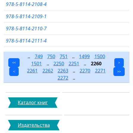
978-5-8114-2108-4
978-5-8114-2109-1
978-5-8114-2110-7
978-5-8114-2111-4
..
749
750
751
..
1499
1500
<<
1501
..
2250
2251
..
2260
>
2261
2262
2263
..
2270
2271
<
>>
2272
..
Каталог книг
Издательства