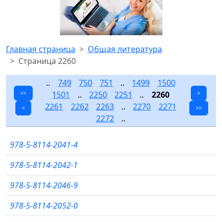
Главная страница
Общая литература
Страница 2260
..
749
750
751
..
1499
1500
<<
1501
..
2250
2251
..
2260
>
2261
2262
2263
..
2270
2271
<
>>
2272
..
978-5-8114-2041-4
978-5-8114-2042-1
978-5-8114-2046-9
978-5-8114-2052-0