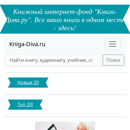
Книжный интернет-фонд "Книга-
Дива.ру". Все ваши книги в одном месте
- здесь!
Kniga-Diva.ru
Поиск
Новые 20
Топ 20!