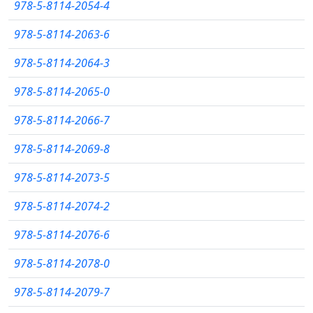
978-5-8114-2054-4
978-5-8114-2063-6
978-5-8114-2064-3
978-5-8114-2065-0
978-5-8114-2066-7
978-5-8114-2069-8
978-5-8114-2073-5
978-5-8114-2074-2
978-5-8114-2076-6
978-5-8114-2078-0
978-5-8114-2079-7