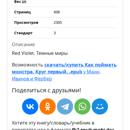
Вес (
г
)
Страниц
608
Просмотров
2305
Стандарт
3
Описание
Red Violet. Темные миры
Возможность
скачать/купить Как поймать
монстра. Круг первый. .epub
у Манн,
Иванов и Фербер
Поделиться с друзьями!
Хотите эту книгу/словарь/учебник в
переплёте или в формате
fb2
epub
mobi
doc