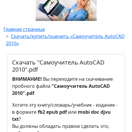
Главная страница
Скачать/купить/оценить «Самоучитель AutoCAD
2010»
Скачать "Самоучитель AutoCAD
2010".pdf
ВНИМАНИЕ!
Вы переходите на скачивание
пробного файла
"Самоучитель AutoCAD
2010".pdf
.
Хотите эту книгу/словарь/учебник - издание -
в формате
fb2
epub
pdf
или
mobi
doc
djvu
txt
?
Вы должны обладать правом сделать это,