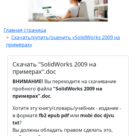
Главная страница
Скачать/купить/оценить «SolidWorks 2009 на
примерах»
Скачать "SolidWorks 2009 на
примерах".doc
ВНИМАНИЕ!
Вы переходите на скачивание
пробного файла
"SolidWorks 2009 на
примерах".doc
.
Хотите эту книгу/словарь/учебник - издание -
в формате
fb2
epub
pdf
или
mobi
doc
djvu
txt
?
Вы должны обладать правом сделать это,