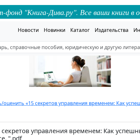
онд "Книга-Дива.ру". Все ваши книги в о
Новости
Новинки
Каталог
Издательства
Ин
ь/оценить «15 секретов управления временем: Как усп
5 секретов управления временем: Как успеш
е. ".pdf