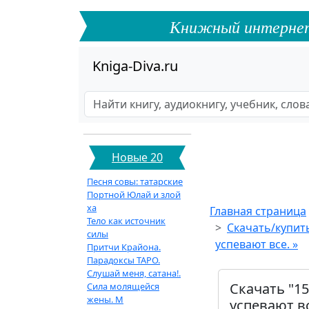
Книжный интернет-ф
Kniga-Diva.ru
Новые 20
Песня совы: татарские
Портной Юлай и злой
ха
Главная страница
Тело как источник
Скачать/купит
силы
успевают все. »
Притчи Крайона.
Парадоксы ТАРО.
Слушай меня, сатана!.
Скачать "1
Сила молящейся
жены. М
успевают вс