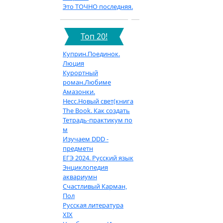
Это ТОЧНО последняя.
Топ 20!
Куприн.Поединок.
Люция
Курортный
роман.Любиме
Амазонки.
Несс.Новый свет(книга
The Book. Как создать
Тетрадь-практикум по
м
Изучаем DDD -
предметн
ЕГЭ 2024. Русский язык
Энциклопедия
аквариумн
Счастливый Карман,
Пол
Русская литература
XIX