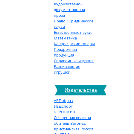
Художествено-
документальная
проза
Право. Юридические
науки
Естественные науки.
Математика
Канцелярские товары
Подарочная
продукция
Справочные издания
Развивающие
игрушки
Издательства
АРТ-образ
Изд.Спорт
ЧЕРНОВ и К
Священная великая
обитель Ватопед
Христианская Россия