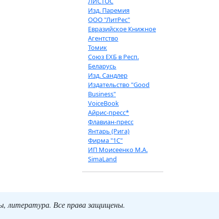
ЛИСТОС
Изд. Паремия
ООО "ЛитРес"
Евразийское Книжное
Агентство
Томик
Союз ЕХБ в Респ.
Беларусь
Изд. Сандлер
Издательство "Good
Business"
VoiceBook
Айрис-пресс*
Флавиан-пресс
Янтарь (Рига)
Фирма "1С"
ИП Моисеенко М.А.
SimaLand
ты, литература. Все права защищены.