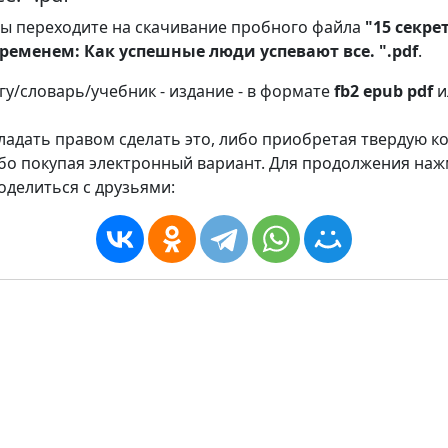
ы переходите на скачивание пробного файла
"15 секре
ременем: Как успешные люди успевают все. ".pdf
.
игу/словарь/учебник - издание - в формате
fb2
epub
pdf
и
адать правом сделать это, либо приобретая твердую к
ибо покупая электронный вариант. Для продолжения на
оделиться с друзьями: