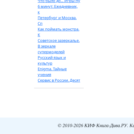
Что было до... Игры-пу
6 минут: Ежедневник,
к
Петербург и Москва.
Сп
Как поймать монстра.
К
Советское зазеркалье.
В зеркале
супермоделей
Русский язык и
культур
Enigma. Тайные
учения
Сервис в России. Десят
© 2010-2026 КИФ Книга-Дива.РУ. Кат