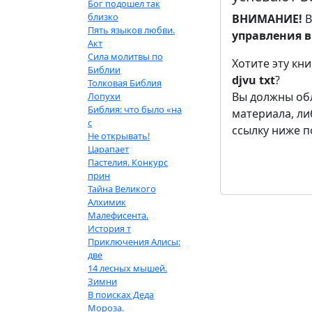
Бог подошел так
близко
ВНИМАНИЕ!
В
Пять языков любви.
управления в
Акт
Сила молитвы по
Хотите эту кн
Библии
djvu
txt
?
Толковая Библия
Вы должны обл
Лопухи
Библия: что было «на
материала, л
с
ссылку ниже п
Не открывать!
Царапает
Пастелия. Конкурс
прин
Тайна Великого
Алхимик
Малефисента.
История т
Приключения Алисы:
две
14 лесных мышей.
Зимни
В поисках Деда
Мороза.