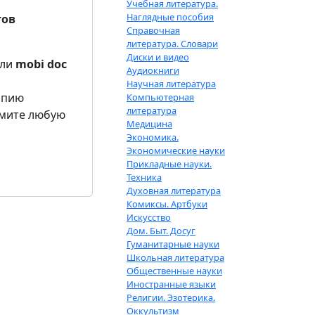
Учебная литература.
Наглядные пособия
тов
Справочная
литература. Словари
Диски и видео
ли
mobi
doc
Аудиокниги
Научная литература
опию
Компьютерная
литература
жмите любую
Медицина
Экономика.
Экономические науки
Прикладные науки.
Техника
Духовная литература
Комиксы. Артбуки
Искусство
Дом. Быт. Досуг
Гуманитарные науки
Школьная литература
Общественные науки
Иностранные языки
Религии. Эзотерика.
Оккультизм