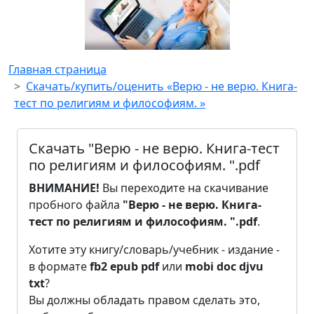
Главная страница
Скачать/купить/оценить «Верю - не верю. Книга-
тест по религиям и философиям. »
Скачать "Верю - не верю. Книга-тест
по религиям и философиям. ".pdf
ВНИМАНИЕ!
Вы переходите на скачивание
пробного файла
"Верю - не верю. Книга-
тест по религиям и философиям. ".pdf
.
Хотите эту книгу/словарь/учебник - издание -
в формате
fb2
epub
pdf
или
mobi
doc
djvu
txt
?
Вы должны обладать правом сделать это,