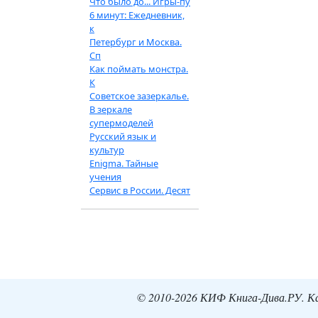
Что было до... Игры-пу
6 минут: Ежедневник,
к
Петербург и Москва.
Сп
Как поймать монстра.
К
Советское зазеркалье.
В зеркале
супермоделей
Русский язык и
культур
Enigma. Тайные
учения
Сервис в России. Десят
© 2010-2026 КИФ Книга-Дива.РУ. Кат