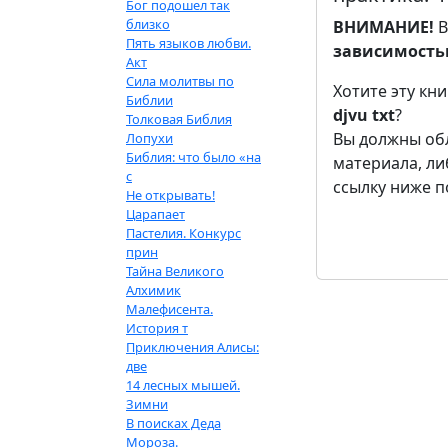
Бог подошел так
близко
ВНИМАНИЕ!
В
Пять языков любви.
зависимостью
Акт
Сила молитвы по
Хотите эту кн
Библии
djvu
txt
?
Толковая Библия
Вы должны обл
Лопухи
Библия: что было «на
материала, л
с
ссылку ниже п
Не открывать!
Царапает
Пастелия. Конкурс
прин
Тайна Великого
Алхимик
Малефисента.
История т
Приключения Алисы:
две
14 лесных мышей.
Зимни
В поисках Деда
Мороза.