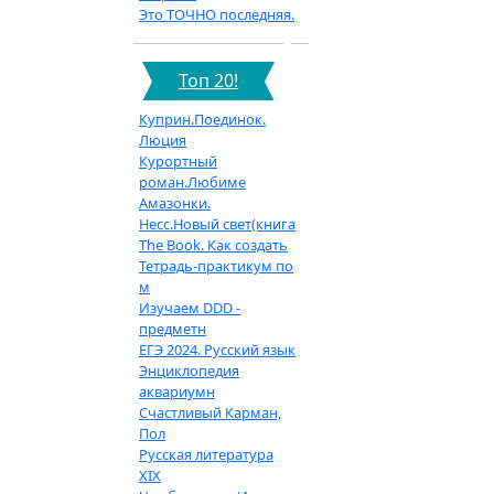
Это ТОЧНО последняя.
Топ 20!
Куприн.Поединок.
Люция
Курортный
роман.Любиме
Амазонки.
Несс.Новый свет(книга
The Book. Как создать
Тетрадь-практикум по
м
Изучаем DDD -
предметн
ЕГЭ 2024. Русский язык
Энциклопедия
аквариумн
Счастливый Карман,
Пол
Русская литература
XIX