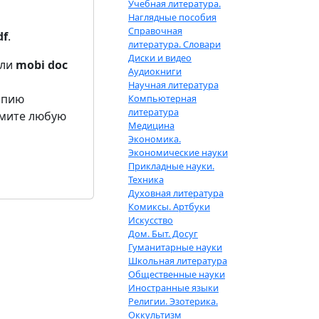
Учебная литература.
Наглядные пособия
Справочная
df
.
литература. Словари
Диски и видео
ли
mobi
doc
Аудиокниги
Научная литература
опию
Компьютерная
литература
жмите любую
Медицина
Экономика.
Экономические науки
Прикладные науки.
Техника
Духовная литература
Комиксы. Артбуки
Искусство
Дом. Быт. Досуг
Гуманитарные науки
Школьная литература
Общественные науки
Иностранные языки
Религии. Эзотерика.
Оккультизм