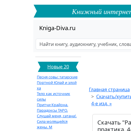
Книжный интернет-ф
Kniga-Diva.ru
Новые 20
Песня совы: татарские
Портной Юлай и злой
ха
Главная страница
Тело как источник
Скачать/купит
силы
4-е изд. »
Притчи Крайона.
Парадоксы ТАРО.
Слушай меня, сатана!.
Скачать "Р
Сила молящейся
жены. М
практика. 4-