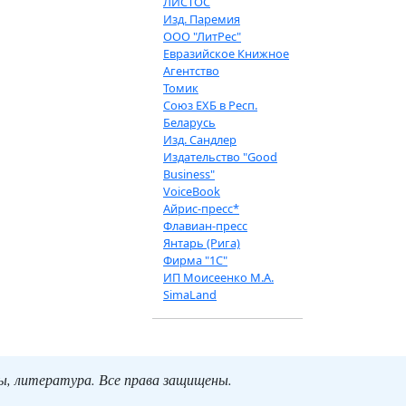
ЛИСТОС
Изд. Паремия
ООО "ЛитРес"
Евразийское Книжное
Агентство
Томик
Союз ЕХБ в Респ.
Беларусь
Изд. Сандлер
Издательство "Good
Business"
VoiceBook
Айрис-пресс*
Флавиан-пресс
Янтарь (Рига)
Фирма "1С"
ИП Моисеенко М.А.
SimaLand
ты, литература. Все права защищены.