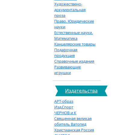
Художествено-
документальная
проза
Право. Юридические
науки
Естественные науки.
Математика
Канцелярские товары
Подарочная
продукция
Справочные издания
Развивающие
игрушки
Издательства
АРТ-образ
Изд.Спорт
ЧЕРНОВ и К
Священная великая
обитель Ватопед
Христианская Россия