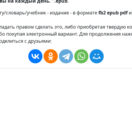
ы на каждый день. ".epub
.
игу/словарь/учебник - издание - в формате
fb2
epub
pdf
и
адать правом сделать это, либо приобретая твердую к
ибо покупая электронный вариант. Для продолжения на
оделиться с друзьями: