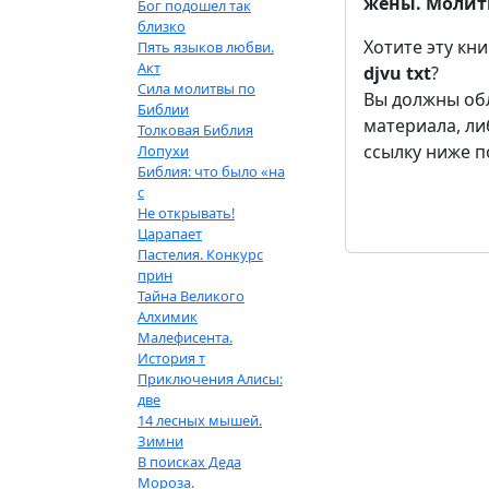
жены. Молитв
Бог подошел так
близко
Хотите эту кн
Пять языков любви.
Акт
djvu
txt
?
Сила молитвы по
Вы должны обл
Библии
материала, л
Толковая Библия
ссылку ниже п
Лопухи
Библия: что было «на
с
Не открывать!
Царапает
Пастелия. Конкурс
прин
Тайна Великого
Алхимик
Малефисента.
История т
Приключения Алисы:
две
14 лесных мышей.
Зимни
В поисках Деда
Мороза.