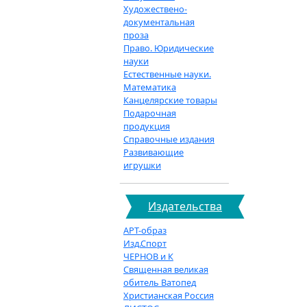
Художествено-
документальная
проза
Право. Юридические
науки
Естественные науки.
Математика
Канцелярские товары
Подарочная
продукция
Справочные издания
Развивающие
игрушки
Издательства
АРТ-образ
Изд.Спорт
ЧЕРНОВ и К
Священная великая
обитель Ватопед
Христианская Россия