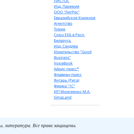
ЛИСТОС
Изд. Паремия
ООО "ЛитРес"
Евразийское Книжное
Агентство
Томик
Союз ЕХБ в Респ.
Беларусь
Изд. Сандлер
Издательство "Good
Business"
VoiceBook
Айрис-пресс*
Флавиан-пресс
Янтарь (Рига)
Фирма "1С"
ИП Моисеенко М.А.
SimaLand
ты, литература. Все права защищены.