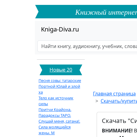
Книжный интернет-ф
Kniga-Diva.ru
Новые 20
Песня совы: татарские
Портной Юлай и злой
ха
Главная страница
Тело как источник
Скачать/купит
силы
Притчи Крайона.
Парадоксы ТАРО.
Скачать "С
Слушай меня, сатана!.
Сила молящейся
ВНИМАНИЕ!
В
жены. М