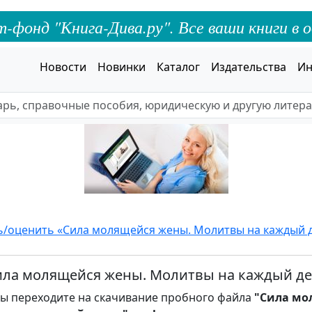
онд "Книга-Дива.ру". Все ваши книги в о
Новости
Новинки
Каталог
Издательства
Ин
ь/оценить «Сила молящейся жены. Молитвы на каждый д
ила молящейся жены. Молитвы на каждый ден
ы переходите на скачивание пробного файла
"Сила мо