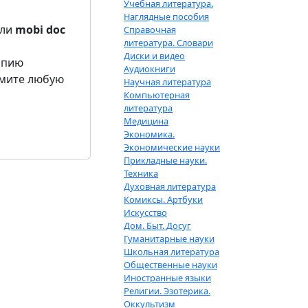
Учебная литература.
Наглядные пособия
ли
mobi
doc
Справочная
литература. Словари
Диски и видео
опию
Аудиокниги
жмите любую
Научная литература
Компьютерная
литература
Медицина
Экономика.
Экономические науки
Прикладные науки.
Техника
Духовная литература
Комиксы. Артбуки
Искусство
Дом. Быт. Досуг
Гуманитарные науки
Школьная литература
Общественные науки
Иностранные языки
Религии. Эзотерика.
Оккультизм