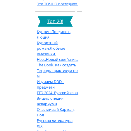
Это ТОЧНО последняя.
Топ 20!
Куприн.Поединок.
Люция
Курортный
роман.Любиме
Амазонки.
Несс.Новый свет(книга
The Book. Как создать
Тетрадь-практикум по
м
Изучаем DDD -
предметн
ЕГЭ 2024. Русский язык
Энциклопедия
аквариумн
Счастливый Карман,
Пол
Русская литература
XIX