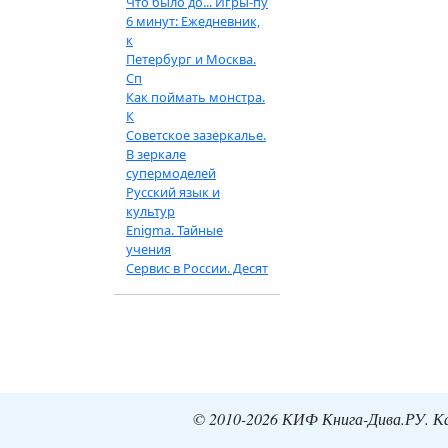
Что было до... Игры-пу
6 минут: Ежедневник,
к
Петербург и Москва.
Сп
Как поймать монстра.
К
Советское зазеркалье.
В зеркале
супермоделей
Русский язык и
культур
Enigma. Тайные
учения
Сервис в России. Десят
© 2010-2026 КИФ Книга-Дива.РУ. Кат