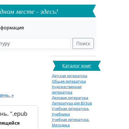
дном месте - здесь!
формация
Поиск
Каталог книг
Детская литература
Общая литература
Художественная
литература
ень. »
Деловая литература
Литература для ВУЗов
Учебная литература.
ь. ".epub
Учебники
Учебная литература.
лящейся
Методика