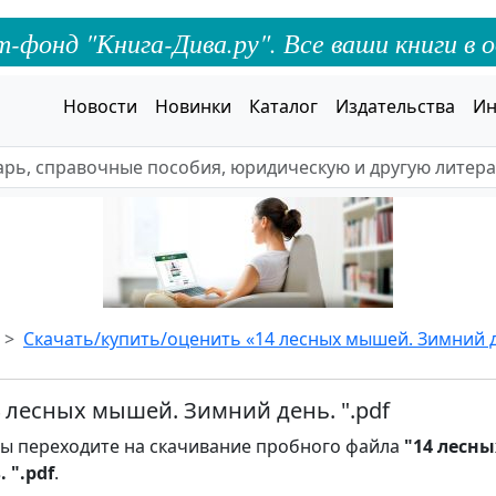
онд "Книга-Дива.ру". Все ваши книги в о
Новости
Новинки
Каталог
Издательства
Ин
Скачать/купить/оценить «14 лесных мышей. Зимний д
4 лесных мышей. Зимний день. ".pdf
ы переходите на скачивание пробного файла
"14 лесн
 ".pdf
.