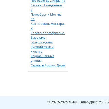
Что было до... Игры-пу
6 минут: Ежедневник,
к
Петербург и Москва.
Сп
Как поймать монстра.
К
Советское зазеркалье.
В зеркале
супермоделей
Русский язык и
культур
Enigma. Тайные
учения
Сервис в России. Десят
© 2010-2026 КИФ Книга-Дива.РУ. Кат