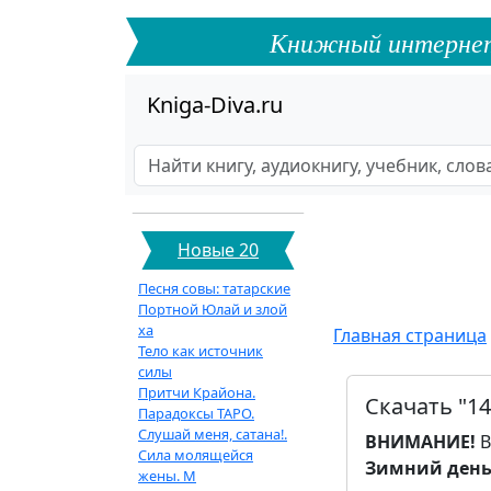
Книжный интернет-ф
Kniga-Diva.ru
Новые 20
Песня совы: татарские
Портной Юлай и злой
ха
Главная страница
Тело как источник
силы
Притчи Крайона.
Скачать "1
Парадоксы ТАРО.
Слушай меня, сатана!.
ВНИМАНИЕ!
В
Сила молящейся
Зимний день.
жены. М