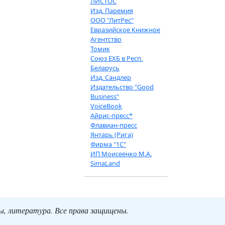
ЛИСТОС
Изд. Паремия
ООО "ЛитРес"
Евразийское Книжное
Агентство
Томик
Союз ЕХБ в Респ.
Беларусь
Изд. Сандлер
Издательство "Good
Business"
VoiceBook
Айрис-пресс*
Флавиан-пресс
Янтарь (Рига)
Фирма "1С"
ИП Моисеенко М.А.
SimaLand
ты, литература. Все права защищены.