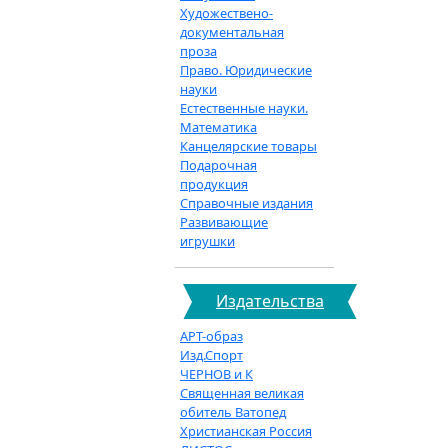
Художествено-
документальная
проза
Право. Юридические
науки
Естественные науки.
Математика
Канцелярские товары
Подарочная
продукция
Справочные издания
Развивающие
игрушки
Издательства
АРТ-образ
Изд.Спорт
ЧЕРНОВ и К
Священная великая
обитель Ватопед
Христианская Россия