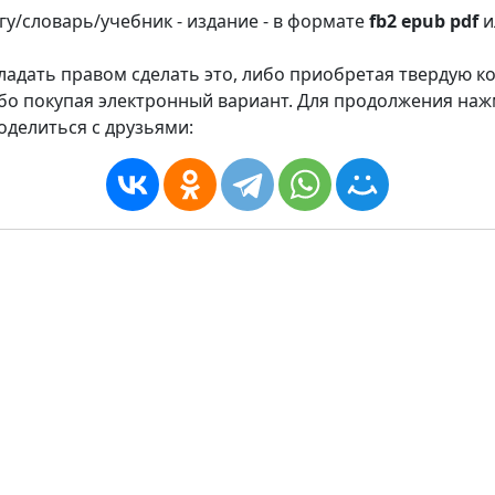
игу/словарь/учебник - издание - в формате
fb2
epub
pdf
и
адать правом сделать это, либо приобретая твердую к
ибо покупая электронный вариант. Для продолжения на
оделиться с друзьями: