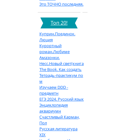
Это ТОЧНО последняя.
Топ 20!
Куприн.Поединок.
Люция
Курортный
роман.Любиме
Амазонки.
Несс.Новый свет(книга
The Book. Как создать
Тетрадь-практикум по
м
Изучаем DDD -
предметн
ЕГЭ 2024. Русский язык
Энциклопедия
аквариумн
Счастливый Карман,
Пол
Русская литература
XIX