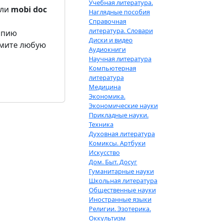
Учебная литература.
ли
mobi
doc
Наглядные пособия
Справочная
литература. Словари
опию
Диски и видео
жмите любую
Аудиокниги
Научная литература
Компьютерная
литература
Медицина
Экономика.
Экономические науки
Прикладные науки.
Техника
Духовная литература
Комиксы. Артбуки
Искусство
Дом. Быт. Досуг
Гуманитарные науки
Школьная литература
Общественные науки
Иностранные языки
Религии. Эзотерика.
Оккультизм