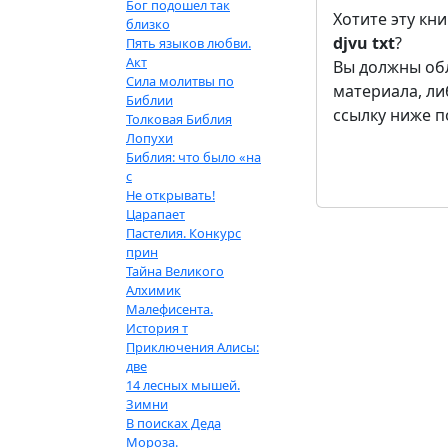
Бог подошел так
Хотите эту кн
близко
djvu
txt
?
Пять языков любви.
Акт
Вы должны обл
Сила молитвы по
материала, л
Библии
ссылку ниже п
Толковая Библия
Лопухи
Библия: что было «на
с
Не открывать!
Царапает
Пастелия. Конкурс
прин
Тайна Великого
Алхимик
Малефисента.
История т
Приключения Алисы:
две
14 лесных мышей.
Зимни
В поисках Деда
Мороза.