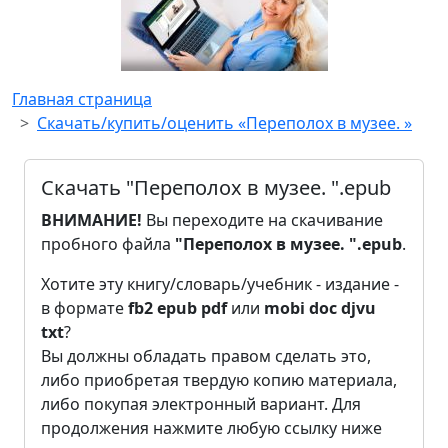
Главная страница
Скачать/купить/оценить «Переполох в музее. »
Скачать "Переполох в музее. ".epub
ВНИМАНИЕ!
Вы переходите на скачивание
пробного файла
"Переполох в музее. ".epub
.
Хотите эту книгу/словарь/учебник - издание -
в формате
fb2
epub
pdf
или
mobi
doc
djvu
txt
?
Вы должны обладать правом сделать это,
либо приобретая твердую копию материала,
либо покупая электронный вариант. Для
продолжения нажмите любую ссылку ниже