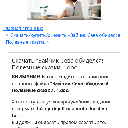
Главная страница
Скачать/купить/оценить «Зайчик Сева обиделся!
Полезные сказки. »
Скачать "Зайчик Сева обиделся!
Полезные сказки. ".doc
ВНИМАНИЕ!
Вы переходите на скачивание
пробного файла
"Зайчик Сева обиделся!
Полезные сказки. ".doc
.
Хотите эту книгу/словарь/учебник - издание -
в формате
fb2
epub
pdf
или
mobi
doc
djvu
txt
?
Вы должны обладать правом сделать это,