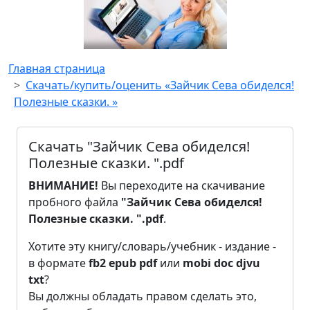
Главная страница
Скачать/купить/оценить «Зайчик Сева обиделся!
Полезные сказки. »
Скачать "Зайчик Сева обиделся!
Полезные сказки. ".pdf
ВНИМАНИЕ!
Вы переходите на скачивание
пробного файла
"Зайчик Сева обиделся!
Полезные сказки. ".pdf
.
Хотите эту книгу/словарь/учебник - издание -
в формате
fb2
epub
pdf
или
mobi
doc
djvu
txt
?
Вы должны обладать правом сделать это,