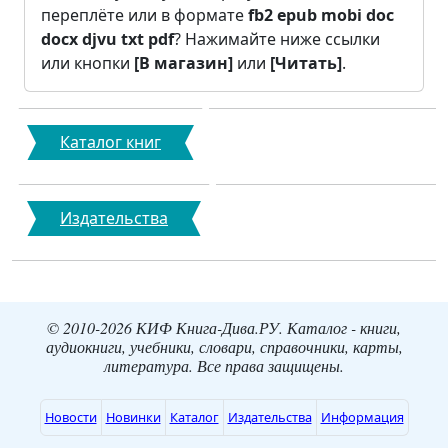
переплёте или в формате
fb2
epub
mobi
doc
docx
djvu
txt
pdf
? Нажимайте ниже ссылки
или кнопки
[В магазин]
или
[Читать]
.
Каталог книг
Издательства
© 2010-2026 КИФ Книга-Дива.РУ. Каталог - книги,
аудиокниги, учебники, словари, справочники, карты,
литература. Все права защищены.
Новости
Новинки
Каталог
Издательства
Информация