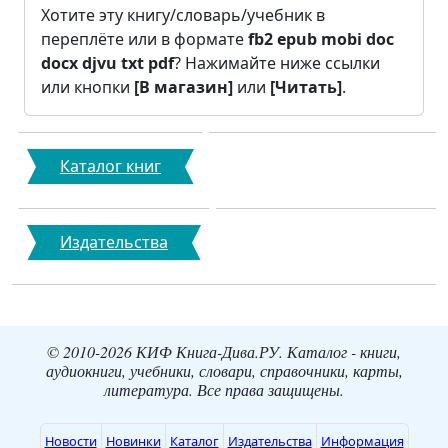
Хотите эту книгу/словарь/учебник в
переплёте или в формате
fb2
epub
mobi
doc
docx
djvu
txt
pdf
? Нажимайте ниже ссылки
или кнопки
[В магазин]
или
[Читать]
.
Каталог книг
Издательства
© 2010-2026 КИФ Книга-Дива.РУ. Каталог - книги,
аудиокниги, учебники, словари, справочники, карты,
литература. Все права защищены.
Новости
Новинки
Каталог
Издательства
Информация