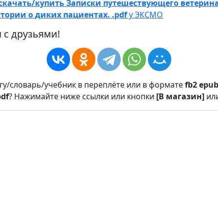
скачать/купить Записки путешествующего ветерина
тории о диких пациентах. .pdf
у ЭКСМО
 с друзьями!
игу/словарь/учебник в переплёте или в формате
fb2
epu
pdf
? Нажимайте ниже ссылки или кнопки
[В магазин]
ил