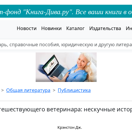
онд "Книга-Дива.ру". Все ваши книги в о
Новости
Новинки
Каталог
Издательства
Ин
Общая литература
Публицистика
тешествующего ветеринара: нескучные исто
Крэнстон Дж.