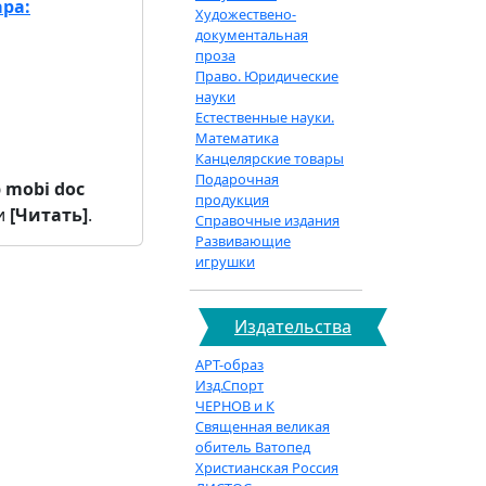
ра:
Художествено-
документальная
проза
Право. Юридические
науки
Естественные науки.
Математика
Канцелярские товары
Подарочная
b
mobi
doc
продукция
и
[Читать]
.
Справочные издания
Развивающие
игрушки
Издательства
АРТ-образ
Изд.Спорт
ЧЕРНОВ и К
Священная великая
обитель Ватопед
Христианская Россия