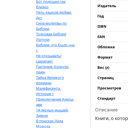
Бог подошел так
Издатель
близко
Пять языков любви.
Год
Акт
Сила молитвы по
ISBN
Библии
Толковая Библия
EAN
Лопухи
Библия: что было «на
Обложка
с
Не открывать!
Формат
Царапает
Пастелия. Конкурс
Вес (
г
)
прин
Тайна Великого
Страниц
Алхимик
Просмотров
Малефисента.
История т
Стандарт
Приключения Алисы:
две
Описание
14 лесных мышей.
Зимни
Книги, о кото
В поисках Деда
Мороза.