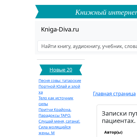
Книжный интернет-ф
Kniga-Diva.ru
Новые 20
Песня совы: татарские
Портной Юлай и злой
ха
Главная страница
Тело как источник
силы
Притчи Крайона.
Записки пу
Парадоксы ТАРО.
пациентах.
Слушай меня, сатана!.
Сила молящейся
Автор(ы)
жены. М