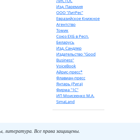
ЛИСТОС
Изд. Паремия
ООО "ЛитРес"
Евразийское Книжное
Агентство
Томик
Союз ЕХБ в Респ.
Беларусь
Изд. Сандлер
Издательство "Good
Business"
VoiceBook
Айрис-пресс*
Флавиан-пресс
Янтарь (Рига)
Фирма "1С"
ИП Моисеенко М.А.
SimaLand
ты, литература. Все права защищены.