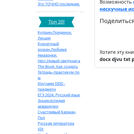
Возможность
Это ТОЧНО последняя.
нескучные ис
Поделиться
Топ 20!
Куприн.Поединок.
Люция
Курортный
роман.Любиме
Хотите эту кн
Амазонки.
docx
djvu
txt
Несс.Новый свет(книга
The Book. Как создать
Тетрадь-практикум по
м
Изучаем DDD -
предметн
ЕГЭ 2024. Русский язык
Энциклопедия
аквариумн
Счастливый Карман,
Пол
Русская литература
XIX