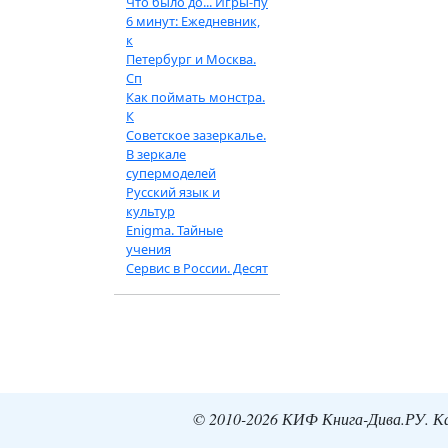
Что было до... Игры-пу
6 минут: Ежедневник,
к
Петербург и Москва.
Сп
Как поймать монстра.
К
Советское зазеркалье.
В зеркале
супермоделей
Русский язык и
культур
Enigma. Тайные
учения
Сервис в России. Десят
© 2010-2026 КИФ Книга-Дива.РУ. Кат