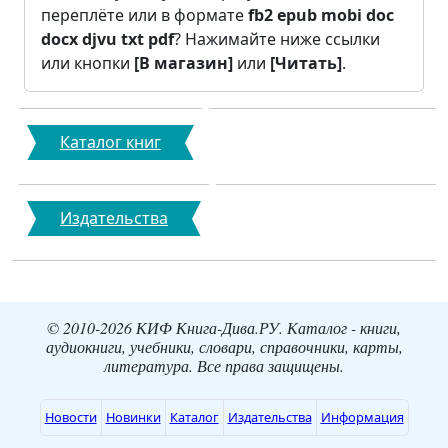
переплёте или в формате
fb2
epub
mobi
doc
docx
djvu
txt
pdf
? Нажимайте ниже ссылки
или кнопки
[В магазин]
или
[Читать]
.
Каталог книг
Издательства
© 2010-2026 КИФ Книга-Дива.РУ. Каталог - книги,
аудиокниги, учебники, словари, справочники, карты,
литература. Все права защищены.
Новости
Новинки
Каталог
Издательства
Информация