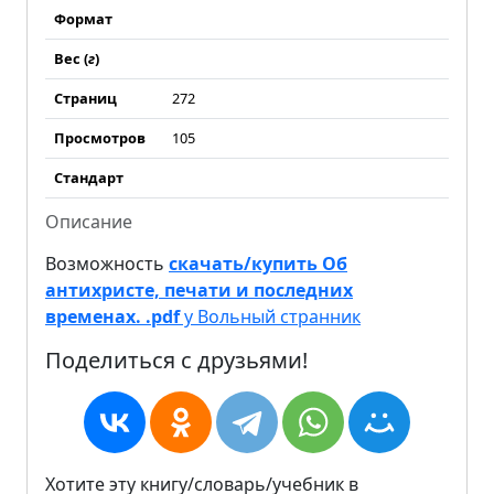
Формат
Вес (
г
)
Страниц
272
Просмотров
105
Стандарт
Описание
Возможность
скачать/купить Об
антихристе, печати и последних
временах. .pdf
у Вольный странник
Поделиться с друзьями!
Хотите эту книгу/словарь/учебник в