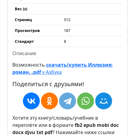
Вес (
г
)
Страниц
512
Просмотров
187
Стандарт
8
Описание
Возможность
скачать/купить Иллюзия:
роман. .pdf
у Азбука
Поделиться с друзьями!
Хотите эту книгу/словарь/учебник в
переплёте или в формате
fb2
epub
mobi
doc
docx
djvu
txt
pdf
? Нажимайте ниже ссылки