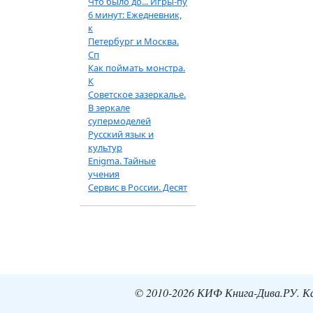
Что было до... Игры-пу
6 минут: Ежедневник,
к
Петербург и Москва.
Сп
Как поймать монстра.
К
Советское зазеркалье.
В зеркале
супермоделей
Русский язык и
культур
Enigma. Тайные
учения
Сервис в России. Десят
© 2010-2026 КИФ Книга-Дива.РУ. Кат