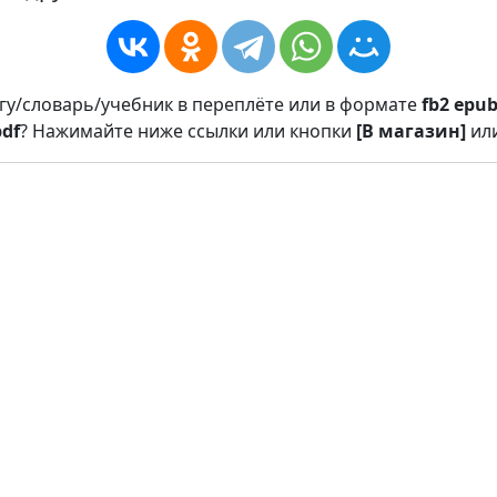
игу/словарь/учебник в переплёте или в формате
fb2
epu
pdf
? Нажимайте ниже ссылки или кнопки
[В магазин]
ил