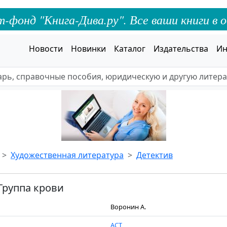
онд "Книга-Дива.ру". Все ваши книги в о
Новости
Новинки
Каталог
Издательства
Ин
Художественная литература
Детектив
Группа крови
Воронин А.
АСТ