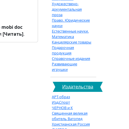
Художествено-
документальная
проза
Право. Юридические
науки
b
mobi
doc
Естественные науки.
и
[Читать]
.
Математика
Канцелярские товары
Подарочная
продукция
Справочные издания
Развивающие
игрушки
Издательства
АРТ-образ
Изд.Спорт
ЧЕРНОВ и К
Священная великая
обитель Ватопед
Христианская Россия