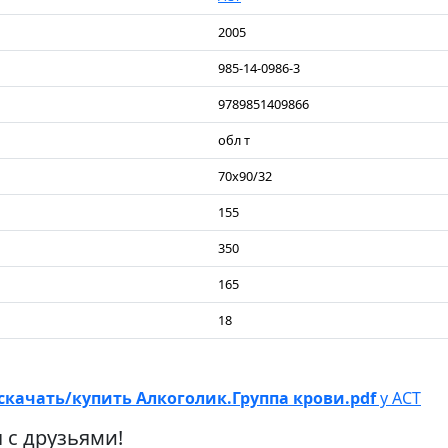
2005
985-14-0986-3
9789851409866
обл т
70x90/32
155
350
165
18
скачать/купить Алкоголик.Группа крови.pdf
у АСТ
 с друзьями!