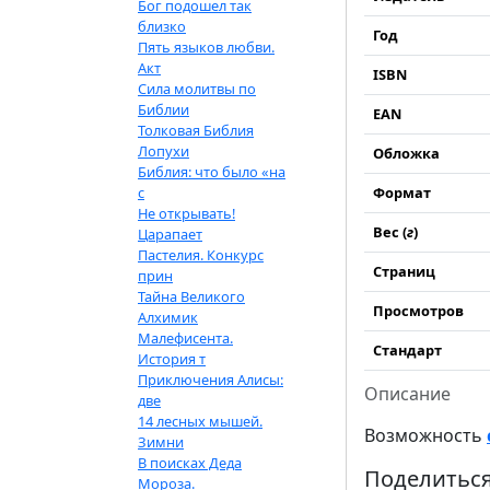
Бог подошел так
близко
Год
Пять языков любви.
Акт
ISBN
Сила молитвы по
Библии
EAN
Толковая Библия
Лопухи
Обложка
Библия: что было «на
с
Формат
Не открывать!
Вес (
г
)
Царапает
Пастелия. Конкурс
Страниц
прин
Тайна Великого
Просмотров
Алхимик
Малефисента.
Стандарт
История т
Приключения Алисы:
Описание
две
14 лесных мышей.
Возможность
Зимни
В поисках Деда
Поделиться
Мороза.