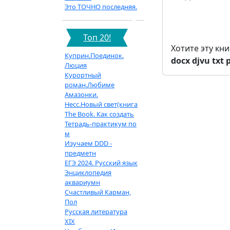
Это ТОЧНО последняя.
Топ 20!
Хотите эту кн
Куприн.Поединок.
docx
djvu
txt
Люция
Курортный
роман.Любиме
Амазонки.
Несс.Новый свет(книга
The Book. Как создать
Тетрадь-практикум по
м
Изучаем DDD -
предметн
ЕГЭ 2024. Русский язык
Энциклопедия
аквариумн
Счастливый Карман,
Пол
Русская литература
XIX