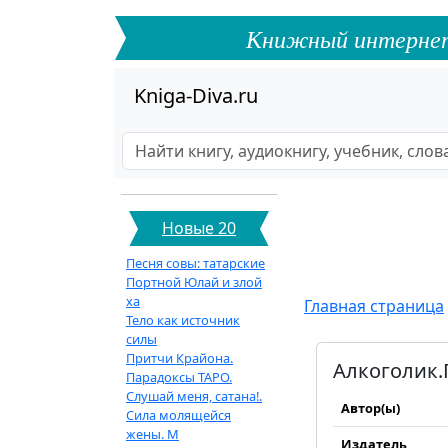
Книжный интернет-ф
Kniga-Diva.ru
Новые 20
Песня совы: татарские
Портной Юлай и злой
ха
Главная страница
Тело как источник
силы
Притчи Крайона.
Алкоголик.
Парадоксы ТАРО.
Слушай меня, сатана!.
Автор(ы)
Сила молящейся
жены. М
Издатель