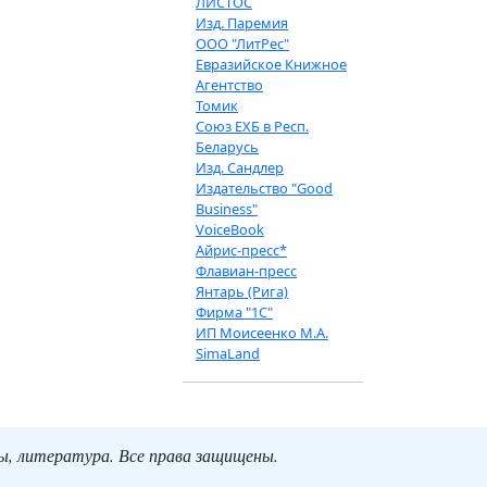
ЛИСТОС
Изд. Паремия
ООО "ЛитРес"
Евразийское Книжное
Агентство
Томик
Союз ЕХБ в Респ.
Беларусь
Изд. Сандлер
Издательство "Good
Business"
VoiceBook
Айрис-пресс*
Флавиан-пресс
Янтарь (Рига)
Фирма "1С"
ИП Моисеенко М.А.
SimaLand
ты, литература. Все права защищены.