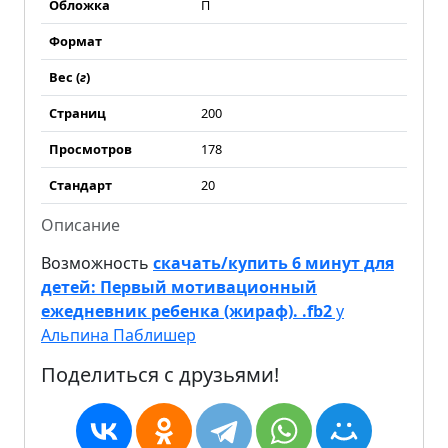
Обложка
П
Формат
Вес (
г
)
Страниц
200
Просмотров
178
Стандарт
20
Описание
Возможность
скачать/купить 6 минут для
детей: Первый мотивационный
ежедневник ребенка (жираф). .fb2
у
Альпина Паблишер
Поделиться с друзьями!