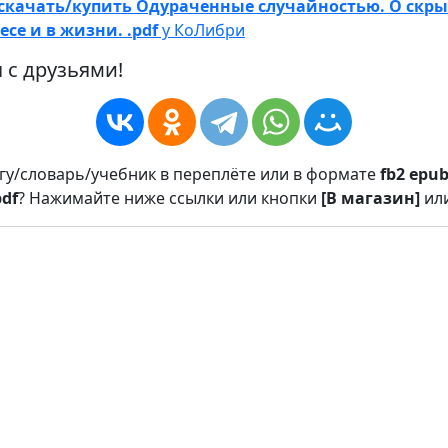
скачать/купить Одураченные случайностью. О скр
се и в жизни. .pdf
у КоЛибри
 с друзьями!
игу/словарь/учебник в переплёте или в формате
fb2
epu
pdf
? Нажимайте ниже ссылки или кнопки
[В магазин]
ил