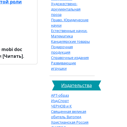
ытой роли
Художествено-
документальная
проза
Право. Юридические
науки
Естественные науки.
Математика
Канцелярские товары
Подарочная
b
mobi
doc
продукция
и
[Читать]
.
Справочные издания
Развивающие
игрушки
Издательства
АРТ-образ
Изд.Спорт
ЧЕРНОВ и К
Священная великая
обитель Ватопед
Христианская Россия