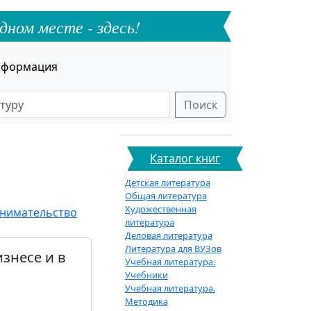
дном месте - здесь!
формация
Поиск
Каталог книг
Детская литература
Общая литература
Художественная
инимательство
литература
Деловая литература
Литература для ВУЗов
знесе и в
Учебная литература.
Учебники
Учебная литература.
Методика