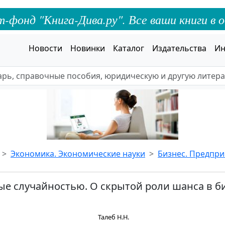
онд "Книга-Дива.ру". Все ваши книги в о
Новости
Новинки
Каталог
Издательства
Ин
Экономика. Экономические науки
Бизнес. Предпр
е случайностью. О скрытой роли шанса в би
Талеб Н.Н.