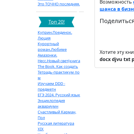
Возможность
Это ТОЧНО последняя.
шанса в бизне
Поделиться
Топ 20!
Куприн.Поединок.
Люция
Курортный
роман.Любиме
Хотите эту кн
Амазонки.
docx
djvu
txt
Несс.Новый свет(книга
The Book. Как создать
Тетрадь-практикум по
м
Изучаем DDD -
предметн
ЕГЭ 2024. Русский язык
Энциклопедия
аквариумн
Счастливый Карман,
Пол
Русская литература
XIX