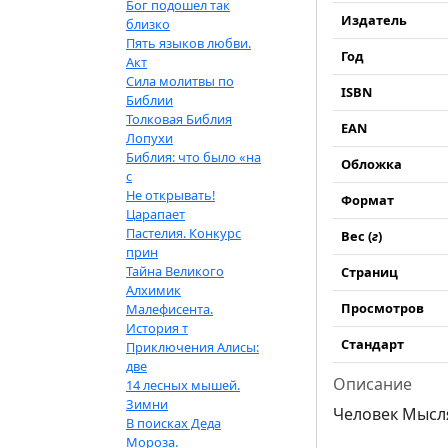
Бог подошел так
Издатель
близко
Пять языков любви.
Год
Акт
Сила молитвы по
ISBN
Библии
Толковая Библия
EAN
Лопухи
Библия: что было «на
Обложка
с
Не открывать!
Формат
Царапает
Пастелия. Конкурс
Вес (
г
)
прин
Тайна Великого
Страниц
Алхимик
Просмотров
Малефисента.
История т
Стандарт
Приключения Алисы:
две
Описание
14 лесных мышей.
Зимни
Человек Мысл
В поисках Деда
Мороза.