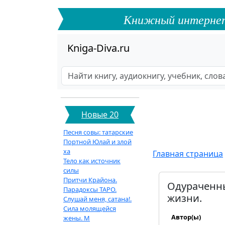
Книжный интернет-ф
Kniga-Diva.ru
Новые 20
Песня совы: татарские
Портной Юлай и злой
ха
Главная страница
Тело как источник
силы
Притчи Крайона.
Одураченны
Парадоксы ТАРО.
жизни.
Слушай меня, сатана!.
Сила молящейся
Автор(ы)
жены. М