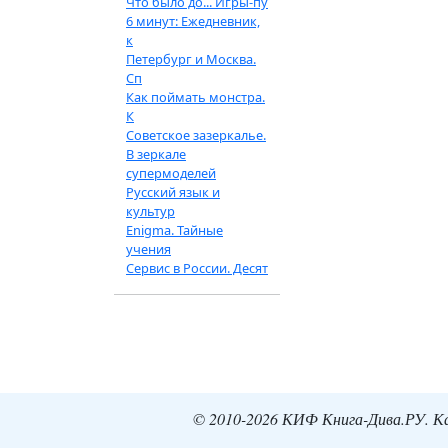
Что было до... Игры-пу
6 минут: Ежедневник,
к
Петербург и Москва.
Сп
Как поймать монстра.
К
Советское зазеркалье.
В зеркале
супермоделей
Русский язык и
культур
Enigma. Тайные
учения
Сервис в России. Десят
© 2010-2026 КИФ Книга-Дива.РУ. Кат