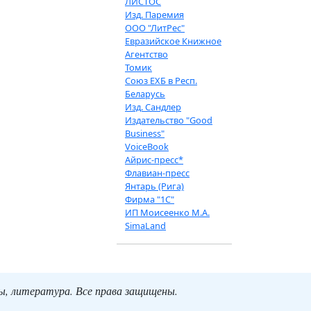
ЛИСТОС
Изд. Паремия
ООО "ЛитРес"
Евразийское Книжное
Агентство
Томик
Союз ЕХБ в Респ.
Беларусь
Изд. Сандлер
Издательство "Good
Business"
VoiceBook
Айрис-пресс*
Флавиан-пресс
Янтарь (Рига)
Фирма "1С"
ИП Моисеенко М.А.
SimaLand
ты, литература. Все права защищены.