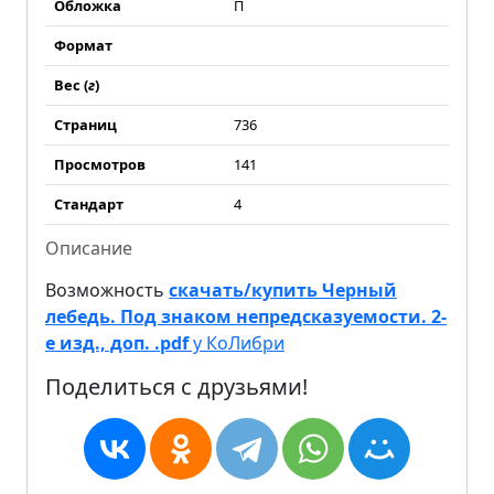
Обложка
П
Формат
Вес (
г
)
Страниц
736
Просмотров
141
Стандарт
4
Описание
Возможность
скачать/купить Черный
лебедь. Под знаком непредсказуемости. 2-
е изд., доп. .pdf
у КоЛибри
Поделиться с друзьями!