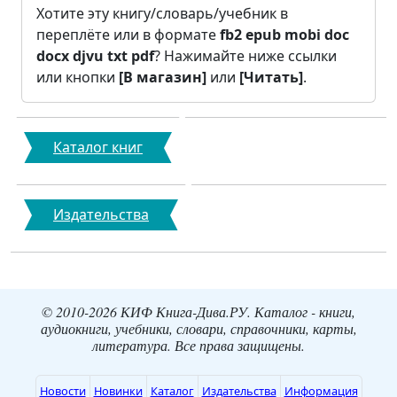
Хотите эту книгу/словарь/учебник в
переплёте или в формате
fb2
epub
mobi
doc
docx
djvu
txt
pdf
? Нажимайте ниже ссылки
или кнопки
[В магазин]
или
[Читать]
.
Каталог книг
Издательства
© 2010-2026 КИФ Книга-Дива.РУ. Каталог - книги,
аудиокниги, учебники, словари, справочники, карты,
литература. Все права защищены.
Новости
Новинки
Каталог
Издательства
Информация