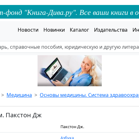
онд "Книга-Дива.ру". Все ваши книги в о
Новости
Новинки
Каталог
Издательства
Ин
Медицина
Основы медицины. Система здравоохр
. Пакстон Дж
Пакстон Дж.
Азбука