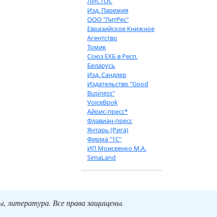
ЛИСТОС
Изд. Паремия
ООО "ЛитРес"
Евразийское Книжное
Агентство
Томик
Союз ЕХБ в Респ.
Беларусь
Изд. Сандлер
Издательство "Good
Business"
VoiceBook
Айрис-пресс*
Флавиан-пресс
Янтарь (Рига)
Фирма "1С"
ИП Моисеенко М.А.
SimaLand
ты, литература. Все права защищены.