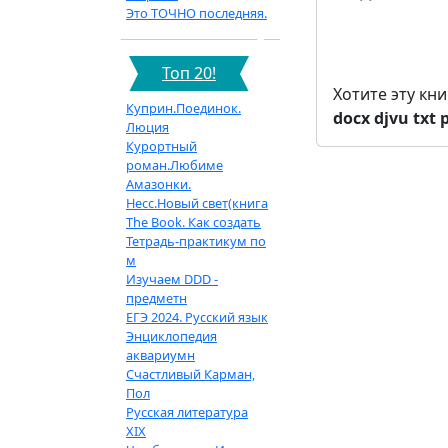
Это ТОЧНО последняя.
Топ 20!
Хотите эту кн
Куприн.Поединок.
docx
djvu
txt
Люция
Курортный
роман.Любиме
Амазонки.
Несс.Новый свет(книга
The Book. Как создать
Тетрадь-практикум по
м
Изучаем DDD -
предметн
ЕГЭ 2024. Русский язык
Энциклопедия
аквариумн
Счастливый Карман,
Пол
Русская литература
XIX