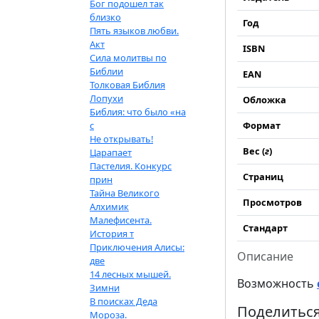
Бог подошел так
близко
Год
Пять языков любви.
Акт
ISBN
Сила молитвы по
Библии
EAN
Толковая Библия
Лопухи
Обложка
Библия: что было «на
с
Формат
Не открывать!
Вес (
г
)
Царапает
Пастелия. Конкурс
Страниц
прин
Тайна Великого
Просмотров
Алхимик
Малефисента.
Стандарт
История т
Приключения Алисы:
Описание
две
14 лесных мышей.
Возможность
Зимни
В поисках Деда
Поделиться
Мороза.