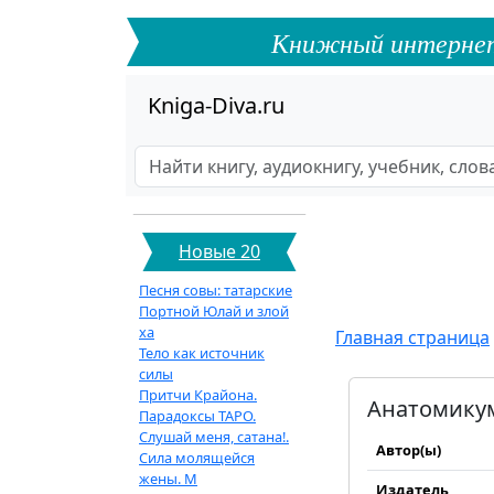
Книжный интернет-ф
Kniga-Diva.ru
Новые 20
Песня совы: татарские
Портной Юлай и злой
ха
Главная страница
Тело как источник
силы
Притчи Крайона.
Анатомикум
Парадоксы ТАРО.
Слушай меня, сатана!.
Автор(ы)
Сила молящейся
жены. М
Издатель