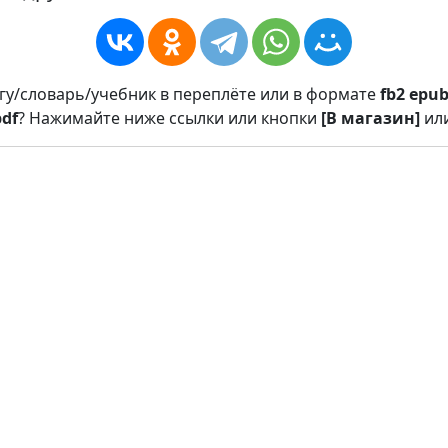
игу/словарь/учебник в переплёте или в формате
fb2
epu
pdf
? Нажимайте ниже ссылки или кнопки
[В магазин]
ил