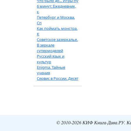
Что было до... Игры-пу
6 минут: Ежедневник,
к
Петербург и Москва.
Сп
Как поймать монстра.
К
Советское зазеркалье.
В зеркале
супермоделей
Русский язык и
культур
Enigma. Тайные
учения
Сервис в России. Десят
© 2010-2026 КИФ Книга-Дива.РУ. Кат