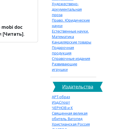
Художествено-
документальная
проза
Право. Юридические
науки
b
mobi
doc
Естественные науки.
и
[Читать]
.
Математика
Канцелярские товары
Подарочная
продукция
Справочные издания
Развивающие
игрушки
Издательства
АРТ-образ
Изд.Спорт
ЧЕРНОВ и К
Священная великая
обитель Ватопед
Христианская Россия