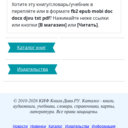
Хотите эту книгу/словарь/учебник в
переплёте или в формате
fb2
epub
mobi
doc
docx
djvu
txt
pdf
? Нажимайте ниже ссылки
или кнопки
[В магазин]
или
[Читать]
.
Каталог книг
Издательства
© 2010-2026 КИФ Книга-Дива.РУ. Каталог - книги,
аудиокниги, учебники, словари, справочники, карты,
литература. Все права защищены.
Новости
Новинки
Каталог
Издательства
Информация