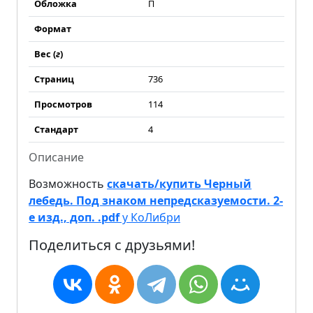
Обложка
П
Формат
Вес (
г
)
Страниц
736
Просмотров
114
Стандарт
4
Описание
Возможность
скачать/купить Черный
лебедь. Под знаком непредсказуемости. 2-
е изд., доп. .pdf
у КоЛибри
Поделиться с друзьями!