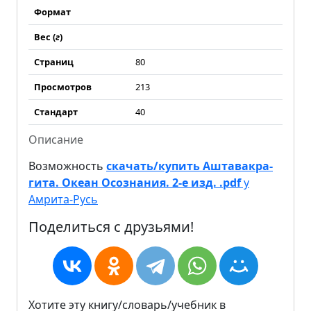
Формат
Вес (
г
)
Страниц
80
Просмотров
213
Стандарт
40
Описание
Возможность
скачать/купить Аштавакра-
гита. Океан Осознания. 2-е изд. .pdf
у
Амрита-Русь
Поделиться с друзьями!
Хотите эту книгу/словарь/учебник в