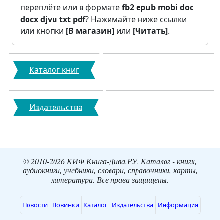
переплёте или в формате
fb2
epub
mobi
doc
docx
djvu
txt
pdf
? Нажимайте ниже ссылки
или кнопки
[В магазин]
или
[Читать]
.
Каталог книг
Издательства
© 2010-2026 КИФ Книга-Дива.РУ. Каталог - книги,
аудиокниги, учебники, словари, справочники, карты,
литература. Все права защищены.
Новости
Новинки
Каталог
Издательства
Информация