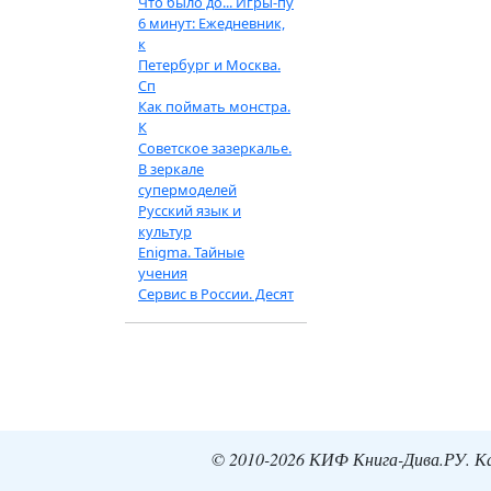
Что было до... Игры-пу
6 минут: Ежедневник,
к
Петербург и Москва.
Сп
Как поймать монстра.
К
Советское зазеркалье.
В зеркале
супермоделей
Русский язык и
культур
Enigma. Тайные
учения
Сервис в России. Десят
© 2010-2026 КИФ Книга-Дива.РУ. Кат