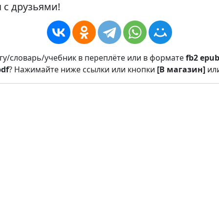
 с друзьями!
игу/словарь/учебник в переплёте или в формате
fb2
epu
pdf
? Нажимайте ниже ссылки или кнопки
[В магазин]
ил