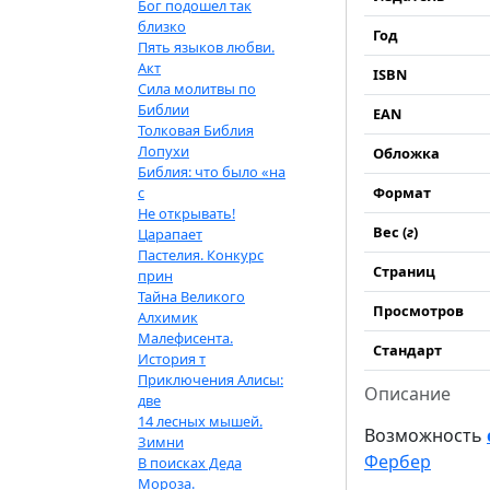
Бог подошел так
близко
Год
Пять языков любви.
Акт
ISBN
Сила молитвы по
Библии
EAN
Толковая Библия
Лопухи
Обложка
Библия: что было «на
с
Формат
Не открывать!
Вес (
г
)
Царапает
Пастелия. Конкурс
Страниц
прин
Тайна Великого
Просмотров
Алхимик
Малефисента.
Стандарт
История т
Приключения Алисы:
Описание
две
14 лесных мышей.
Возможность
Зимни
Фербер
В поисках Деда
Мороза.