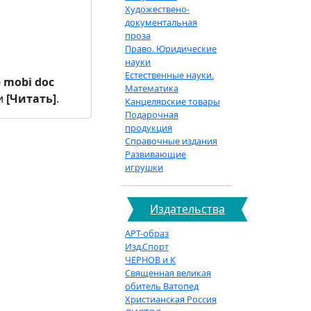
Художествено-
документальная
проза
Право. Юридические
науки
Естественные науки.
b
mobi
doc
Математика
и
[Читать]
.
Канцелярские товары
Подарочная
продукция
Справочные издания
Развивающие
игрушки
Издательства
АРТ-образ
Изд.Спорт
ЧЕРНОВ и К
Священная великая
обитель Ватопед
Христианская Россия