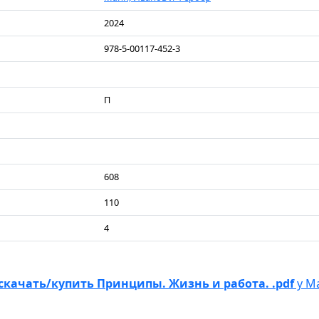
2024
978-5-00117-452-3
П
608
110
4
скачать/купить Принципы. Жизнь и работа. .pdf
у М