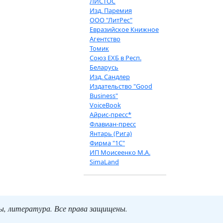
ЛИСТОС
Изд. Паремия
ООО "ЛитРес"
Евразийское Книжное
Агентство
Томик
Союз ЕХБ в Респ.
Беларусь
Изд. Сандлер
Издательство "Good
Business"
VoiceBook
Айрис-пресс*
Флавиан-пресс
Янтарь (Рига)
Фирма "1С"
ИП Моисеенко М.А.
SimaLand
ты, литература. Все права защищены.