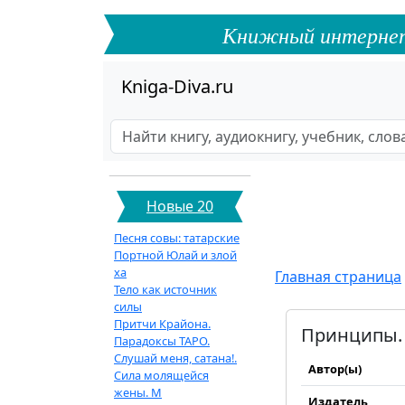
Книжный интернет-ф
Kniga-Diva.ru
Новые 20
Песня совы: татарские
Портной Юлай и злой
ха
Главная страница
Тело как источник
силы
Притчи Крайона.
Принципы. 
Парадоксы ТАРО.
Слушай меня, сатана!.
Автор(ы)
Сила молящейся
жены. М
Издатель