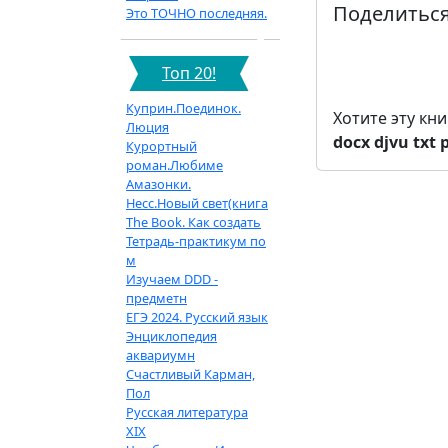
Поделиться
Это ТОЧНО последняя.
Топ 20!
Куприн.Поединок.
Хотите эту кн
Люция
docx
djvu
txt
Курортный
роман.Любиме
Амазонки.
Несс.Новый свет(книга
The Book. Как создать
Тетрадь-практикум по
м
Изучаем DDD -
предметн
ЕГЭ 2024. Русский язык
Энциклопедия
аквариумн
Счастливый Карман,
Пол
Русская литература
XIX