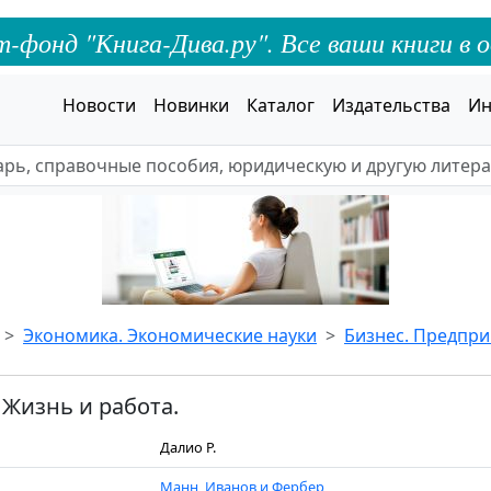
онд "Книга-Дива.ру". Все ваши книги в о
Новости
Новинки
Каталог
Издательства
Ин
Экономика. Экономические науки
Бизнес. Предпр
Жизнь и работа.
Далио Р.
Манн, Иванов и Фербер