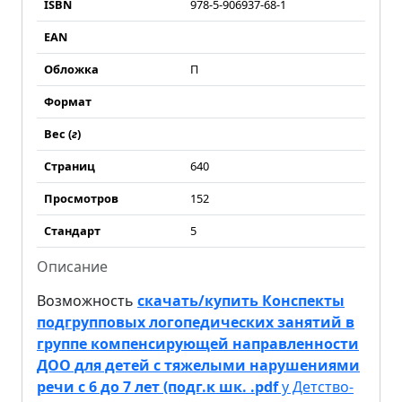
ISBN
978-5-906937-68-1
EAN
Обложка
П
Формат
Вес (
г
)
Страниц
640
Просмотров
152
Стандарт
5
Описание
Возможность
скачать/купить Конспекты
подгрупповых логопедических занятий в
группе компенсирующей направленности
ДОО для детей с тяжелыми нарушениями
речи с 6 до 7 лет (подг.к шк. .pdf
у Детство-