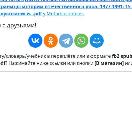
раницы истории отечественного рока. 1977-1991: 15 
вукозаписи. .pdf
у Metamorphoses
 с друзьями!
игу/словарь/учебник в переплёте или в формате
fb2
epu
pdf
? Нажимайте ниже ссылки или кнопки
[В магазин]
ил