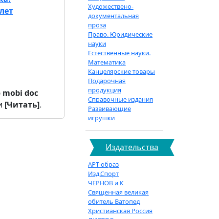
Художествено-
лет
документальная
проза
Право. Юридические
науки
Естественные науки.
Математика
Канцелярские товары
Подарочная
продукция
b
mobi
doc
Справочные издания
и
[Читать]
.
Развивающие
игрушки
Издательства
АРТ-образ
Изд.Спорт
ЧЕРНОВ и К
Священная великая
обитель Ватопед
Христианская Россия