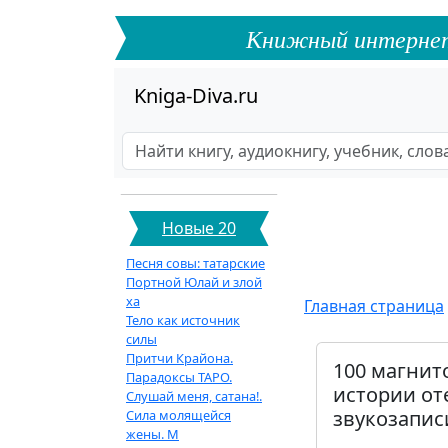
Книжный интернет-ф
Kniga-Diva.ru
Новые 20
Песня совы: татарские
Портной Юлай и злой
ха
Главная страница
Тело как источник
силы
Притчи Крайона.
100 магнит
Парадоксы ТАРО.
истории от
Слушай меня, сатана!.
звукозапис
Сила молящейся
жены. М