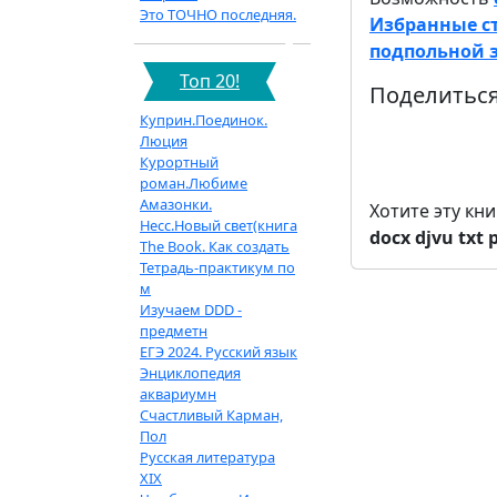
Это ТОЧНО последняя.
Избранные ст
подпольной з
Топ 20!
Поделиться
Куприн.Поединок.
Люция
Курортный
роман.Любиме
Амазонки.
Хотите эту кн
Несс.Новый свет(книга
docx
djvu
txt
The Book. Как создать
Тетрадь-практикум по
м
Изучаем DDD -
предметн
ЕГЭ 2024. Русский язык
Энциклопедия
аквариумн
Счастливый Карман,
Пол
Русская литература
XIX