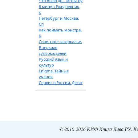
Что было до... Игры-пу
6 минут: Ежедневник,
к
Петербург и Москва.
Сп
Как поймать монстра.
К
Советское зазеркалье.
В зеркале
супермоделей
Русский язык и
культур
Enigma. Тайные
учения
Сервис в России. Десят
© 2010-2026 КИФ Книга-Дива.РУ. Кат