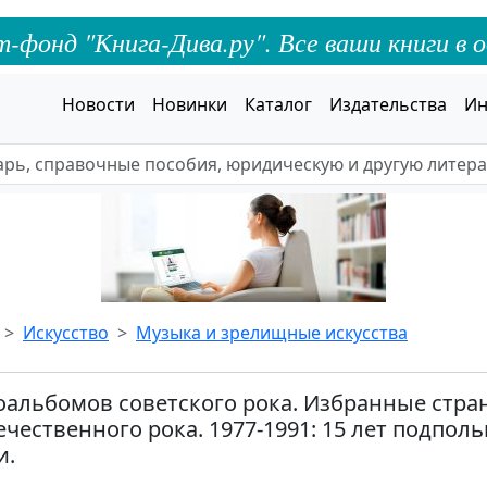
онд "Книга-Дива.ру". Все ваши книги в о
Новости
Новинки
Каталог
Издательства
Ин
Искусство
Музыка и зрелищные искусства
оальбомов советского рока. Избранные стр
ечественного рока. 1977-1991: 15 лет подпол
и.