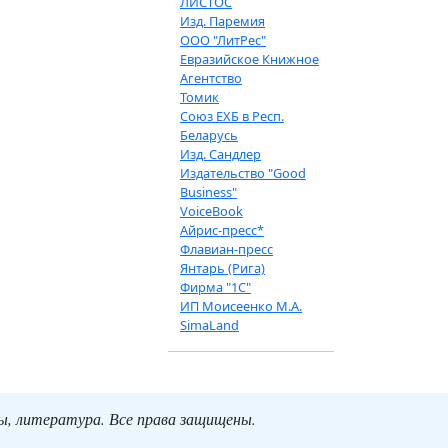
ЛИСТОС
Изд. Паремия
ООО "ЛитРес"
Евразийское Книжное
Агентство
Томик
Союз ЕХБ в Респ.
Беларусь
Изд. Сандлер
Издательство "Good
Business"
VoiceBook
Айрис-пресс*
Флавиан-пресс
Янтарь (Рига)
Фирма "1С"
ИП Моисеенко М.А.
SimaLand
ты, литература. Все права защищены.