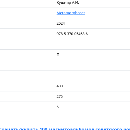
Кушнир А.И.
Metamorphoses
2024
978-5-370-05468-6
П
400
275
5
скачать/купить 100 магнитоальбомов советского ро