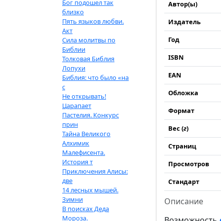
Бог подошел так
Автор(ы)
близко
Пять языков любви.
Издатель
Акт
Год
Сила молитвы по
Библии
ISBN
Толковая Библия
Лопухи
EAN
Библия: что было «на
с
Обложка
Не открывать!
Царапает
Формат
Пастелия. Конкурс
прин
Вес (
г
)
Тайна Великого
Алхимик
Страниц
Малефисента.
История т
Просмотров
Приключения Алисы:
две
Стандарт
14 лесных мышей.
Зимни
Описание
В поисках Деда
Мороза.
Возможность