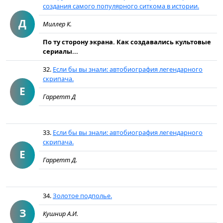
создания самого популярного ситкома в истории.
Д
Миллер К.
По ту сторону экрана. Как создавались культовые
сериалы...
32.
Если бы вы знали: автобиография легендарного
скрипача.
Е
Гарретт Д
33.
Если бы вы знали: автобиография легендарного
скрипача.
Е
Гарретт Д.
34.
Золотое подполье.
З
Кушнир А.И.