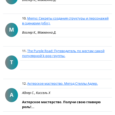
10.
Memo: Секреты создания структуры и персонажей
в сценарии (обл.).
M
Воглер К., Маккенна Д.
11.
The Purple Road: Путеводитель по местам самой
популярной k-pop группы.
T
12.
Актерское мастерство. Метод Стеллы Адлер.
Адлер С., Киссель Х
А
Актерское мастерство. Получи свою главную
роль!...