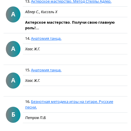
13.
Актерское мастерство. Метод Стеллы Адлер.
Адлер С., Киссель Х
А
Актерское мастерство. Получи свою главную
роль!...
14.
Анатомия танца.
А
Хаас Ж.Г.
15.
Анатомия танца.
А
Хаас Ж.Г.
16.
Безнотная методика игры на гитаре. Русские
песни.
Б
Петров П.В.