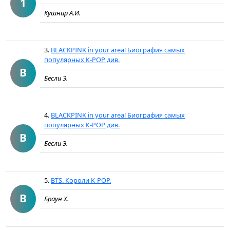
1
Кушнир А.И.
3.
BLACKPINK in your area! Биография самых
популярных К-РОР див.
B
Бесли Э.
4.
BLACKPINK in your area! Биография самых
популярных К-РОР див.
B
Бесли Э.
5.
BTS. Короли K-POP.
B
Браун Х.