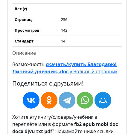
Вес (
г
)
Страниц
256
Просмотров
143
Стандарт
14
Описание
Возможность
скачать/купить Благодарю!
Личный дневник..doc
у Вольный странник
Поделиться с друзьями!
Хотите эту книгу/словарь/учебник в
переплёте или в формате
fb2
epub
mobi
doc
docx
djvu
txt
pdf
? Нажимайте ниже ссылки