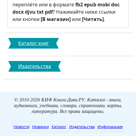
переплёте или в формате
fb2
epub
mobi
doc
docx
djvu
txt
pdf
? Нажимайте ниже ссылки
или кнопки
[В магазин]
или
[Читать]
.
Каталог книг
Издательства
© 2010-2026 КИФ Книга-Дива.РУ. Каталог - книги,
аудиокниги, учебники, словари, справочники, карты,
литература. Все права защищены.
Новости
Новинки
Каталог
Издательства
Информация