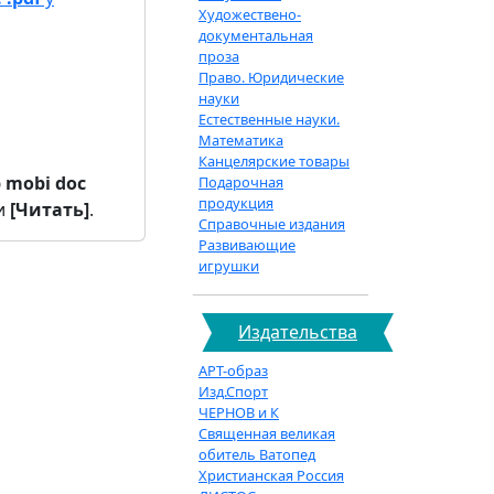
Художествено-
документальная
проза
Право. Юридические
науки
Естественные науки.
Математика
Канцелярские товары
b
mobi
doc
Подарочная
продукция
и
[Читать]
.
Справочные издания
Развивающие
игрушки
Издательства
АРТ-образ
Изд.Спорт
ЧЕРНОВ и К
Священная великая
обитель Ватопед
Христианская Россия