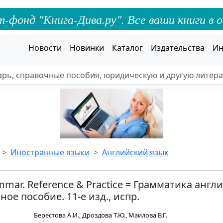
онд "Книга-Дива.ру". Все ваши книги в о
Новости
Новинки
Каталог
Издательства
Ин
Иностранные языки
Английский язык
mmar. Reference & Practice = Грамматика англ
ное пособие. 11-е изд., испр.
Берестова А.И., Дроздова Т.Ю., Маилова В.Г.