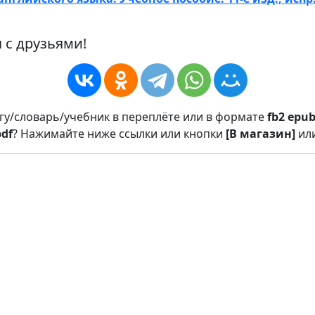
 с друзьями!
игу/словарь/учебник в переплёте или в формате
fb2
epu
pdf
? Нажимайте ниже ссылки или кнопки
[В магазин]
ил