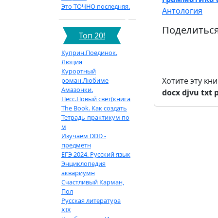
Это ТОЧНО последняя.
Антология
Поделиться
Топ 20!
Куприн.Поединок.
Люция
Курортный
Хотите эту кн
роман.Любиме
Амазонки.
docx
djvu
txt
Несс.Новый свет(книга
The Book. Как создать
Тетрадь-практикум по
м
Изучаем DDD -
предметн
ЕГЭ 2024. Русский язык
Энциклопедия
аквариумн
Счастливый Карман,
Пол
Русская литература
XIX