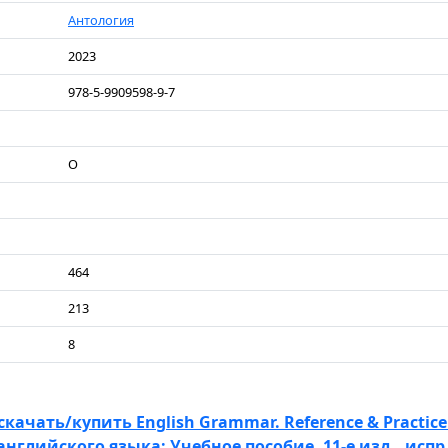
Антология
2023
978-5-9909598-9-7
О
464
213
8
скачать/купить English Grammar. Reference & Practice
глийского языка: Учебное пособие. 11-е изд., испр.