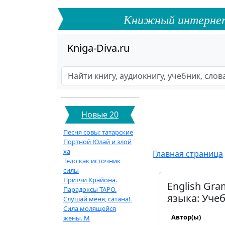
Книжный интернет-ф
Kniga-Diva.ru
Новые 20
Песня совы: татарские
Портной Юлай и злой
ха
Главная страница
Тело как источник
силы
Притчи Крайона.
English Gra
Парадоксы ТАРО.
языка: Учеб
Слушай меня, сатана!.
Сила молящейся
Автор(ы)
жены. М