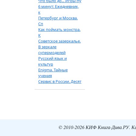
Что было до... Игры-пу
6 минут: Ежедневник,
к
Петербург и Москва.
Сп
Как поймать монстра.
К
Советское зазеркалье.
В зеркале
супермоделей
Русский язык и
культур
Enigma. Тайные
учения
Сервис в России. Десят
© 2010-2026 КИФ Книга-Дива.РУ. Кат