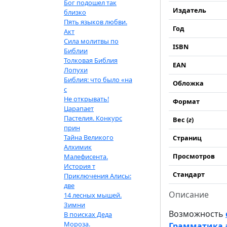
Бог подошел так
Издатель
близко
Пять языков любви.
Год
Акт
Сила молитвы по
ISBN
Библии
Толковая Библия
EAN
Лопухи
Библия: что было «на
Обложка
с
Не открывать!
Формат
Царапает
Пастелия. Конкурс
Вес (
г
)
прин
Тайна Великого
Страниц
Алхимик
Просмотров
Малефисента.
История т
Стандарт
Приключения Алисы:
две
Описание
14 лесных мышей.
Зимни
Возможность
В поисках Деда
Мороза.
Грамматика ан