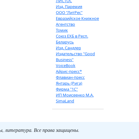
ЛИСТОС
Изд. Паремия
ООО "ЛитРес"
Евразийское Книжное
Агентство
Томик
Союз ЕХБ в Респ.
Беларусь
Изд. Сандлер
Издательство "Good
Business"
VoiceBook
Айрис-пресс*
Флавиан-пресс
Янтарь (Рига)
Фирма "1С"
ИП Моисеенко М.А.
SimaLand
ты, литература. Все права защищены.