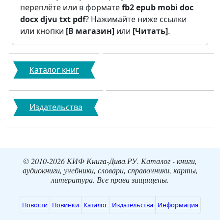
переплёте или в формате
fb2
epub
mobi
doc
docx
djvu
txt
pdf
? Нажимайте ниже ссылки
или кнопки
[В магазин]
или
[Читать]
.
Каталог книг
Издательства
© 2010-2026 КИФ Книга-Дива.РУ. Каталог - книги,
аудиокниги, учебники, словари, справочники, карты,
литература. Все права защищены.
Новости
Новинки
Каталог
Издательства
Информация