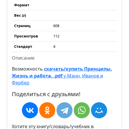
Формат
Вес (
г
)
Страниц
608
Просмотров
112
Стандарт
4
Описание
Возможность
скачать/купить Принципы.
Жизнь и работа. .pdf
у Манн, Иванов и
Фербер
Поделиться с друзьями!
Хотите эту книгу/словарь/учебник в