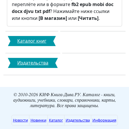
переплёте или в формате
fb2
epub
mobi
doc
docx
djvu
txt
pdf
? Нажимайте ниже ссылки
или кнопки
[В магазин]
или
[Читать]
.
Каталог книг
Издательства
© 2010-2026 КИФ Книга-Дива.РУ. Каталог - книги,
аудиокниги, учебники, словари, справочники, карты,
литература. Все права защищены.
Новости
Новинки
Каталог
Издательства
Информация