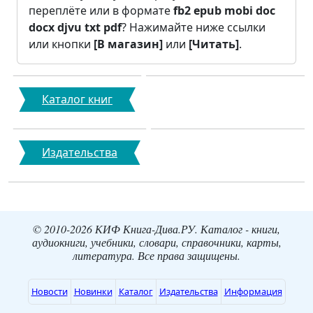
переплёте или в формате
fb2
epub
mobi
doc
docx
djvu
txt
pdf
? Нажимайте ниже ссылки
или кнопки
[В магазин]
или
[Читать]
.
Каталог книг
Издательства
© 2010-2026 КИФ Книга-Дива.РУ. Каталог - книги,
аудиокниги, учебники, словари, справочники, карты,
литература. Все права защищены.
Новости
Новинки
Каталог
Издательства
Информация