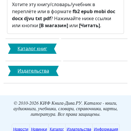
Хотите эту книгу/словарь/учебник в
переплёте или в формате
fb2
epub
mobi
doc
docx
djvu
txt
pdf
? Нажимайте ниже ссылки
или кнопки
[В магазин]
или
[Читать]
.
Каталог книг
Издательства
© 2010-2026 КИФ Книга-Дива.РУ. Каталог - книги,
аудиокниги, учебники, словари, справочники, карты,
литература. Все права защищены.
Новости
Новинки
Каталог
Издательства
Информация