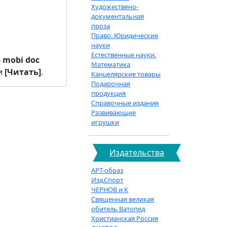
Художествено-
документальная
проза
Право. Юридические
науки
Естественные науки.
b
mobi
doc
Математика
и
[Читать]
.
Канцелярские товары
Подарочная
продукция
Справочные издания
Развивающие
игрушки
Издательства
АРТ-образ
Изд.Спорт
ЧЕРНОВ и К
Священная великая
обитель Ватопед
Христианская Россия