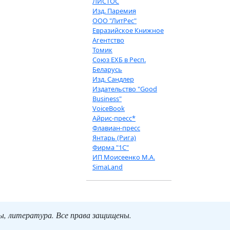
ЛИСТОС
Изд. Паремия
ООО "ЛитРес"
Евразийское Книжное
Агентство
Томик
Союз ЕХБ в Респ.
Беларусь
Изд. Сандлер
Издательство "Good
Business"
VoiceBook
Айрис-пресс*
Флавиан-пресс
Янтарь (Рига)
Фирма "1С"
ИП Моисеенко М.А.
SimaLand
ты, литература. Все права защищены.