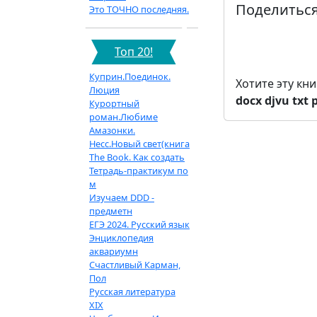
Поделиться
Это ТОЧНО последняя.
Топ 20!
Куприн.Поединок.
Хотите эту кн
Люция
docx
djvu
txt
Курортный
роман.Любиме
Амазонки.
Несс.Новый свет(книга
The Book. Как создать
Тетрадь-практикум по
м
Изучаем DDD -
предметн
ЕГЭ 2024. Русский язык
Энциклопедия
аквариумн
Счастливый Карман,
Пол
Русская литература
XIX