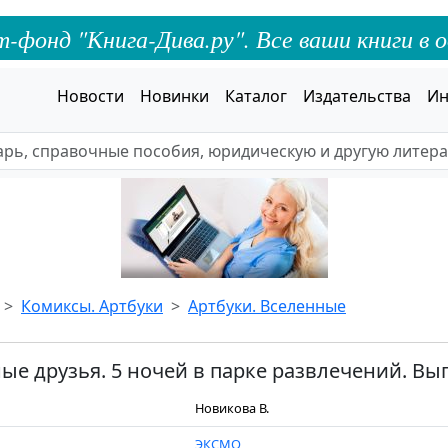
онд "Книга-Дива.ру". Все ваши книги в о
Новости
Новинки
Каталог
Издательства
Ин
Комиксы. Артбуки
Артбуки. Вселенные
е друзья. 5 ночей в парке развлечений. Вып.
Новикова В.
ЭКСМО