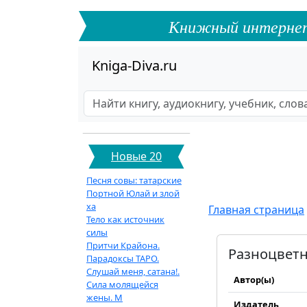
Книжный интернет-ф
Kniga-Diva.ru
Новые 20
Песня совы: татарские
Портной Юлай и злой
ха
Главная страница
Тело как источник
силы
Притчи Крайона.
Разноцветны
Парадоксы ТАРО.
Слушай меня, сатана!.
Автор(ы)
Сила молящейся
жены. М
Издатель