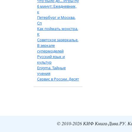
Что было до... Игры-пу
6 минут: Ежедневник,
к
Петербург и Москва.
Сп
Как поймать монстра.
К
Советское зазеркалье.
В зеркале
супермоделей
Русский язык и
культур
Enigma. Тайные
учения
Сервис в России. Десят
© 2010-2026 КИФ Книга-Дива.РУ. Кат