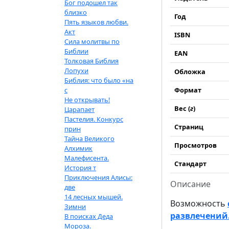
Бог подошел так
близко
Год
Пять языков любви.
Акт
ISBN
Сила молитвы по
Библии
EAN
Толковая Библия
Лопухи
Обложка
Библия: что было «на
с
Формат
Не открывать!
Вес (
г
)
Царапает
Пастелия. Конкурс
Страниц
прин
Тайна Великого
Просмотров
Алхимик
Малефисента.
Стандарт
История т
Приключения Алисы:
Описание
две
14 лесных мышей.
Возможность
Зимни
развлечений. 
В поисках Деда
Мороза.