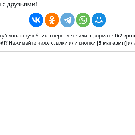
 с друзьями!
игу/словарь/учебник в переплёте или в формате
fb2
epu
pdf
? Нажимайте ниже ссылки или кнопки
[В магазин]
ил