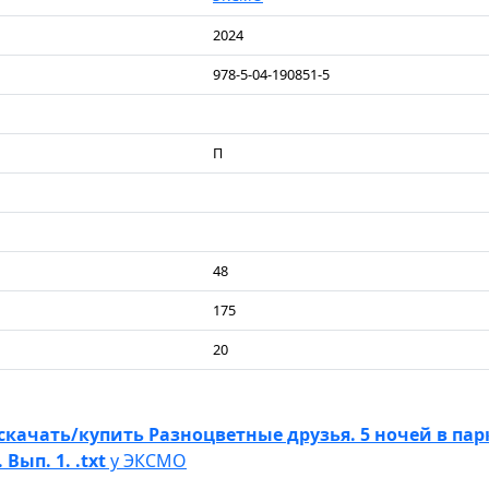
2024
978-5-04-190851-5
П
48
175
20
скачать/купить Разноцветные друзья. 5 ночей в пар
Вып. 1. .txt
у ЭКСМО