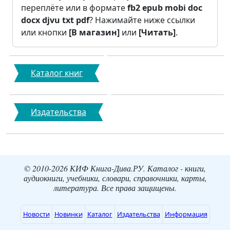
переплёте или в формате
fb2
epub
mobi
doc
docx
djvu
txt
pdf
? Нажимайте ниже ссылки
или кнопки
[В магазин]
или
[Читать]
.
Каталог книг
Издательства
© 2010-2026 КИФ Книга-Дива.РУ. Каталог - книги,
аудиокниги, учебники, словари, справочники, карты,
литература. Все права защищены.
Новости
Новинки
Каталог
Издательства
Информация