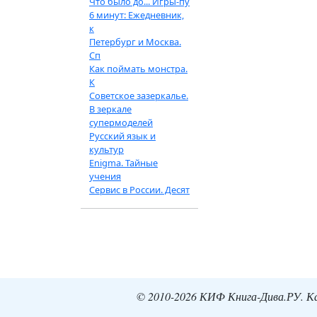
Что было до... Игры-пу
6 минут: Ежедневник,
к
Петербург и Москва.
Сп
Как поймать монстра.
К
Советское зазеркалье.
В зеркале
супермоделей
Русский язык и
культур
Enigma. Тайные
учения
Сервис в России. Десят
© 2010-2026 КИФ Книга-Дива.РУ. Кат