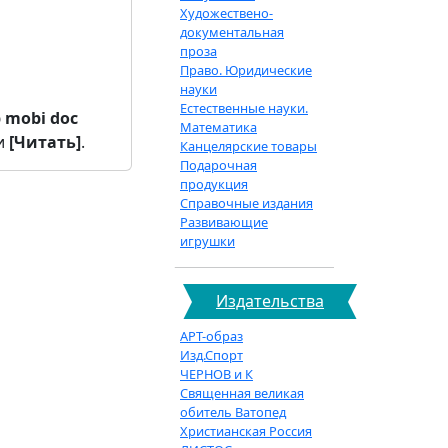
Художествено-
документальная
проза
Право. Юридические
науки
Естественные науки.
b
mobi
doc
Математика
и
[Читать]
.
Канцелярские товары
Подарочная
продукция
Справочные издания
Развивающие
игрушки
Издательства
АРТ-образ
Изд.Спорт
ЧЕРНОВ и К
Священная великая
обитель Ватопед
Христианская Россия