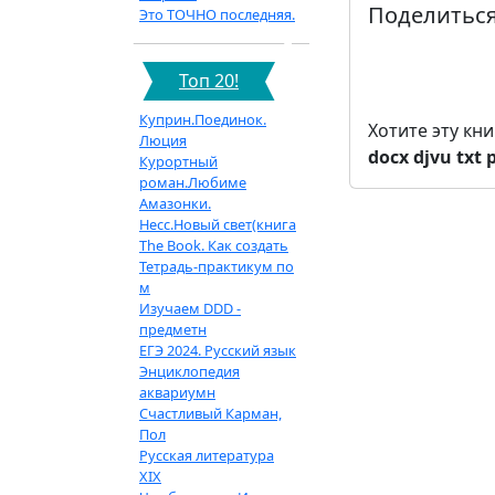
Поделиться
Это ТОЧНО последняя.
Топ 20!
Куприн.Поединок.
Хотите эту кн
Люция
docx
djvu
txt
Курортный
роман.Любиме
Амазонки.
Несс.Новый свет(книга
The Book. Как создать
Тетрадь-практикум по
м
Изучаем DDD -
предметн
ЕГЭ 2024. Русский язык
Энциклопедия
аквариумн
Счастливый Карман,
Пол
Русская литература
XIX