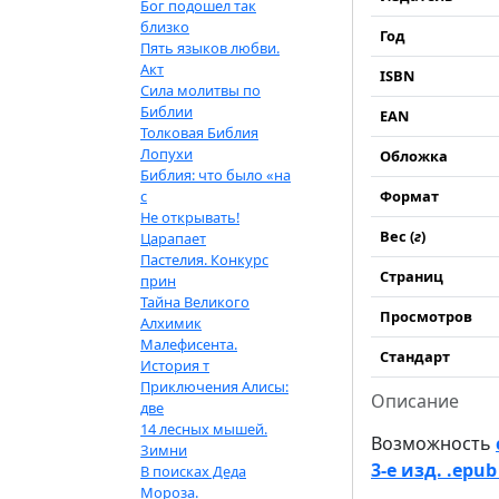
Бог подошел так
близко
Год
Пять языков любви.
Акт
ISBN
Сила молитвы по
Библии
EAN
Толковая Библия
Лопухи
Обложка
Библия: что было «на
с
Формат
Не открывать!
Вес (
г
)
Царапает
Пастелия. Конкурс
Страниц
прин
Тайна Великого
Просмотров
Алхимик
Малефисента.
Стандарт
История т
Приключения Алисы:
Описание
две
14 лесных мышей.
Возможность
Зимни
3-е изд. .epub
В поисках Деда
Мороза.