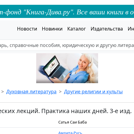
онд "Книга-Дива.ру". Все ваши книги в о
Новости
Новинки
Каталог
Издательства
Ин
Духовная литература
Другие религии и культы
еских лекций. Практика наших дней. 3-е изд.
Сатья Саи Баба
Амрита-Русь