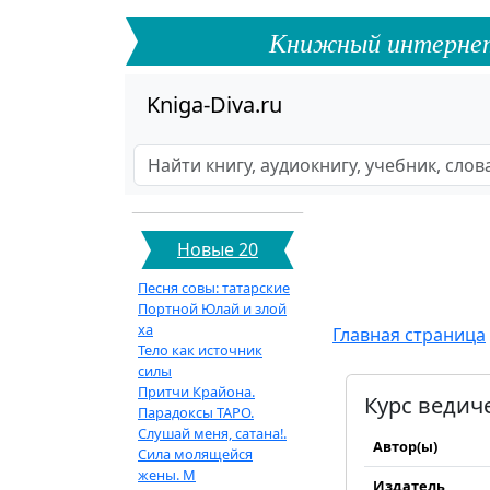
Книжный интернет-ф
Kniga-Diva.ru
Новые 20
Песня совы: татарские
Портной Юлай и злой
ха
Главная страница
Тело как источник
силы
Притчи Крайона.
Курс ведич
Парадоксы ТАРО.
Слушай меня, сатана!.
Автор(ы)
Сила молящейся
жены. М
Издатель