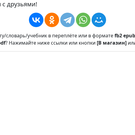
 с друзьями!
игу/словарь/учебник в переплёте или в формате
fb2
epu
pdf
? Нажимайте ниже ссылки или кнопки
[В магазин]
ил