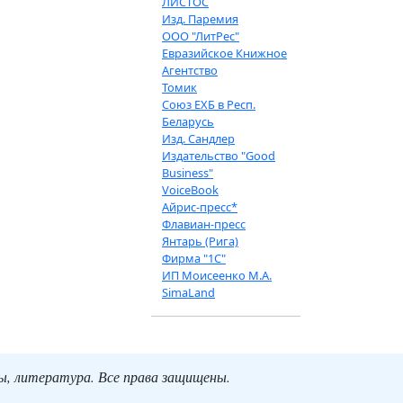
ЛИСТОС
Изд. Паремия
ООО "ЛитРес"
Евразийское Книжное
Агентство
Томик
Союз ЕХБ в Респ.
Беларусь
Изд. Сандлер
Издательство "Good
Business"
VoiceBook
Айрис-пресс*
Флавиан-пресс
Янтарь (Рига)
Фирма "1С"
ИП Моисеенко М.А.
SimaLand
ты, литература. Все права защищены.