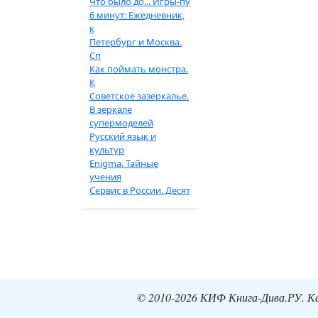
Что было до... Игры-пу
6 минут: Ежедневник,
к
Петербург и Москва.
Сп
Как поймать монстра.
К
Советское зазеркалье.
В зеркале
супермоделей
Русский язык и
культур
Enigma. Тайные
учения
Сервис в России. Десят
© 2010-2026 КИФ Книга-Дива.РУ. Кат