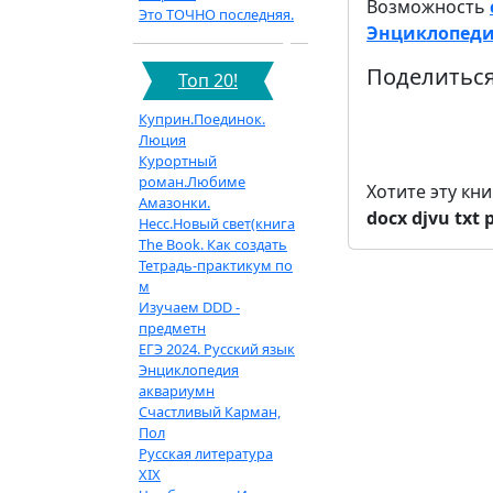
Возможность
Это ТОЧНО последняя.
Энциклопедия 
Поделиться
Топ 20!
Куприн.Поединок.
Люция
Курортный
роман.Любиме
Хотите эту кн
Амазонки.
docx
djvu
txt
Несс.Новый свет(книга
The Book. Как создать
Тетрадь-практикум по
м
Изучаем DDD -
предметн
ЕГЭ 2024. Русский язык
Энциклопедия
аквариумн
Счастливый Карман,
Пол
Русская литература
XIX