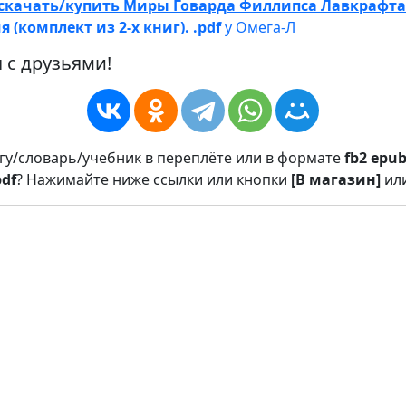
скачать/купить Миры Говарда Филлипса Лавкрафта
(комплект из 2-х книг). .pdf
у Омега-Л
 с друзьями!
игу/словарь/учебник в переплёте или в формате
fb2
epu
pdf
? Нажимайте ниже ссылки или кнопки
[В магазин]
ил