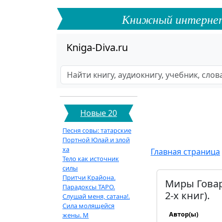
Книжный интернет-ф
Kniga-Diva.ru
Новые 20
Песня совы: татарские
Портной Юлай и злой
ха
Главная страница
Тело как источник
силы
Притчи Крайона.
Миры Говар
Парадоксы ТАРО.
2-х книг).
Слушай меня, сатана!.
Сила молящейся
Автор(ы)
жены. М