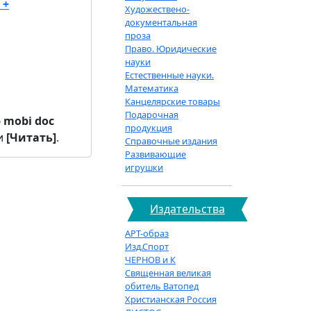
 +
Художествено-
документальная
проза
Право. Юридические
науки
Естественные науки.
Математика
Канцелярские товары
Подарочная
b
mobi
doc
продукция
и
[Читать]
.
Справочные издания
Развивающие
игрушки
Издательства
АРТ-образ
Изд.Спорт
ЧЕРНОВ и К
Священная великая
обитель Ватопед
Христианская Россия