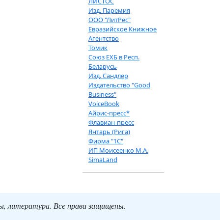
ЛИСТОС
Изд. Паремия
ООО "ЛитРес"
Евразийское Книжное
Агентство
Томик
Союз ЕХБ в Респ.
Беларусь
Изд. Сандлер
Издательство "Good
Business"
VoiceBook
Айрис-пресс*
Флавиан-пресс
Янтарь (Рига)
Фирма "1С"
ИП Моисеенко М.А.
SimaLand
ты, литература. Все права защищены.