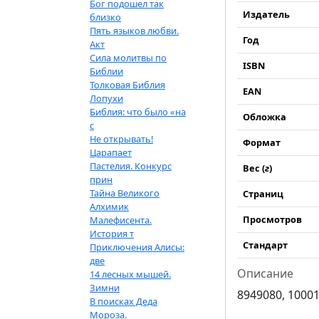
Бог подошел так
Издатель
близко
Пять языков любви.
Год
Акт
Сила молитвы по
ISBN
Библии
Толковая Библия
EAN
Лопухи
Библия: что было «на
Обложка
с
Не открывать!
Формат
Царапает
Пастелия. Конкурс
Вес (
г
)
прин
Тайна Великого
Страниц
Алхимик
Просмотров
Малефисента.
История т
Стандарт
Приключения Алисы:
две
Описание
14 лесных мышей.
Зимни
8949080, 10001
В поисках Деда
Мороза.