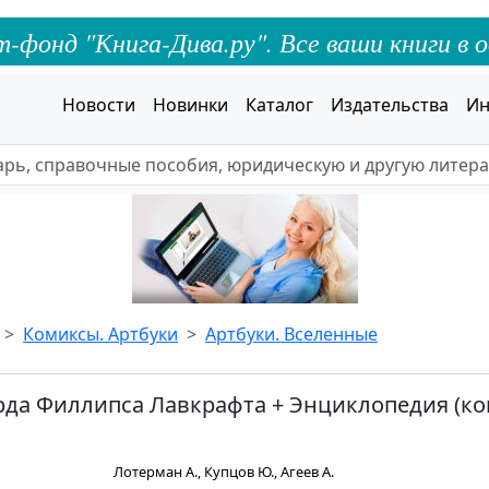
онд "Книга-Дива.ру". Все ваши книги в о
Новости
Новинки
Каталог
Издательства
Ин
Комиксы. Артбуки
Артбуки. Вселенные
да Филлипса Лавкрафта + Энциклопедия (ко
Лотерман А., Купцов Ю., Агеев А.